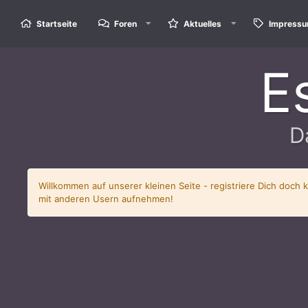
Startseite
Foren
Aktuelles
Impress
E
D
Willkommen auf unserer kleinen Seite - registriere Dich doch 
mit anderen Usern aufnehmen!