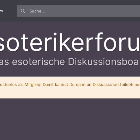
um
soterikerfor
as esoterische Diskussionsboa
kostenlos als Mitglied! Damit kannst Du dann an Diskussionen teilnehm