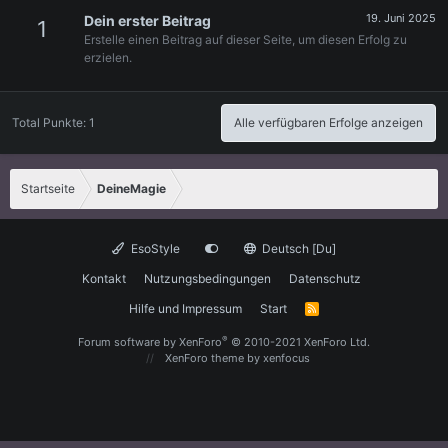
19. Juni 2025
Dein erster Beitrag
1
Erstelle einen Beitrag auf dieser Seite, um diesen Erfolg zu
erzielen.
Total Punkte: 1
Alle verfügbaren Erfolge anzeigen
Startseite
DeineMagie
EsoStyle
Deutsch [Du]
Kontakt
Nutzungsbedingungen
Datenschutz
Hilfe und Impressum
Start
R
S
S
®
Forum software by XenForo
© 2010-2021 XenForo Ltd.
XenForo theme
by xenfocus