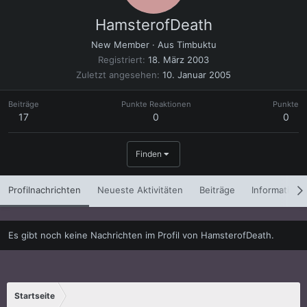
HamsterofDeath
New Member
·
Aus
Timbuktu
Registriert
18. März 2003
Zuletzt angesehen
10. Januar 2005
Beiträge
Punkte Reaktionen
Punkte
17
0
0
Finden
Profilnachrichten
Neueste Aktivitäten
Beiträge
Informatione
Es gibt noch keine Nachrichten im Profil von HamsterofDeath.
Startseite