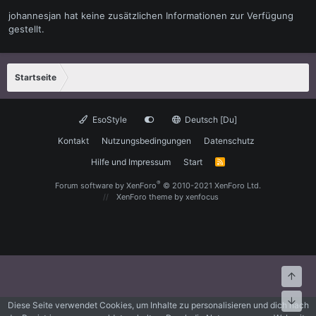
johannesjan hat keine zusätzlichen Informationen zur Verfügung
gestellt.
Startseite
EsoStyle
Deutsch [Du]
Kontakt
Nutzungsbedingungen
Datenschutz
Hilfe und Impressum
Start
R
S
S
®
Forum software by XenForo
© 2010-2021 XenForo Ltd.
XenForo theme
by xenfocus
Oben
Unte
Diese Seite verwendet Cookies, um Inhalte zu personalisieren und dich nach