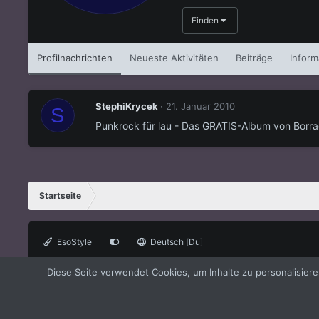
Finden
Profilnachrichten
Neueste Aktivitäten
Beiträge
Inform
StephiKrycek
21. Januar 2010
S
Punkrock für lau - Das GRATIS-Album von Borr
Startseite
EsoStyle
Deutsch [Du]
®
Forum software by XenForo
© 2010-2021 XenForo Ltd.
XenForo the
Diese Seite verwendet Cookies, um Inhalte zu personalisier