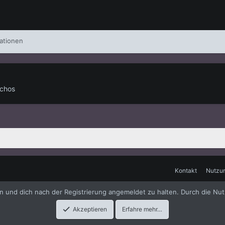
ationen
achos
Kontakt
Nutzu
me
by xenfocus
en und dich nach der Registrierung angemeldet zu halten. Durch die Nut
Akzeptieren
Erfahre mehr…