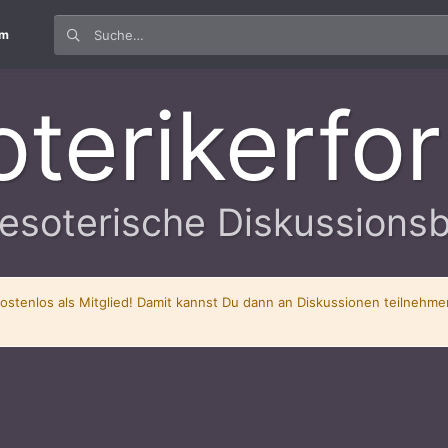
um
oterikerfo
esoterische Diskussions
kostenlos als Mitglied! Damit kannst Du dann an Diskussionen teilnehm