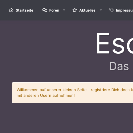
Startseite
Foren
Aktuelles
Impress
Es
Das 
Willkommen auf unserer kleinen Seite - registriere Dich doch 
mit anderen Usern aufnehmen!