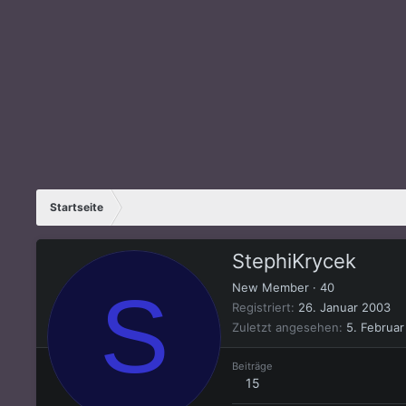
Startseite
StephiKrycek
S
New Member
·
40
Registriert
26. Januar 2003
Zuletzt angesehen
5. Februar
Beiträge
15