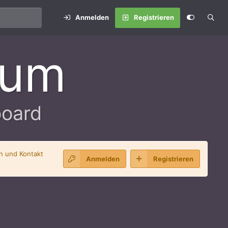
Anmelden
Registrieren
rum
board
en und Kontakt
Anmelden
Registrieren