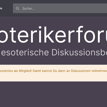
um
oterikerfo
 esoterische Diskussionsb
kostenlos als Mitglied! Damit kannst Du dann an Diskussionen teilnehm