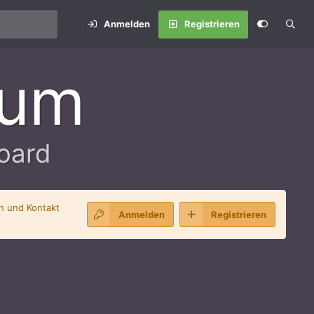
Anmelden
Registrieren
rum
oard
en und Kontakt
Anmelden
Registrieren