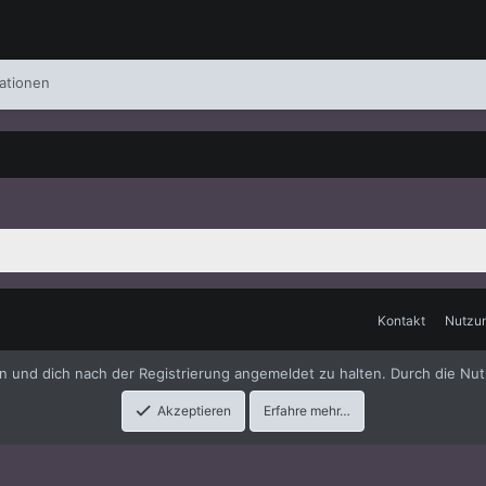
ationen
Kontakt
Nutzu
me
by xenfocus
en und dich nach der Registrierung angemeldet zu halten. Durch die Nut
Akzeptieren
Erfahre mehr…