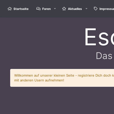
Startseite
Foren
Aktuelles
Impress
Es
Das
Willkommen auf unserer kleinen Seite - registriere Dich doch 
mit anderen Usern aufnehmen!