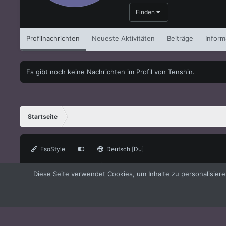
Finden
Profilnachrichten
Neueste Aktivitäten
Beiträge
Inform
Es gibt noch keine Nachrichten im Profil von Tenshin.
Startseite
EsoStyle
Deutsch [Du]
®
Forum software by XenForo
© 2010-2021 XenForo Ltd.
XenForo the
Diese Seite verwendet Cookies, um Inhalte zu personalisier