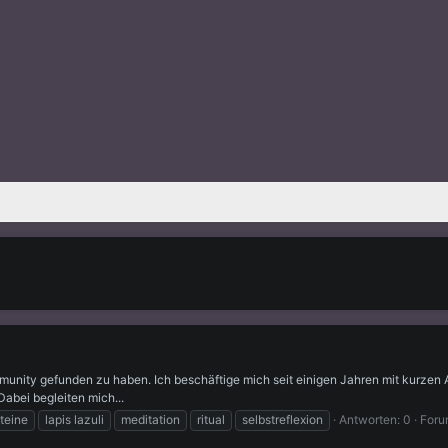
munity gefunden zu haben. Ich beschäftige mich seit einigen Jahren mit kurzen A
Dabei begleiten mich...
teine
lapis lazuli
meditation
ritual
selbstreflexion
Antworten: 0
Foru