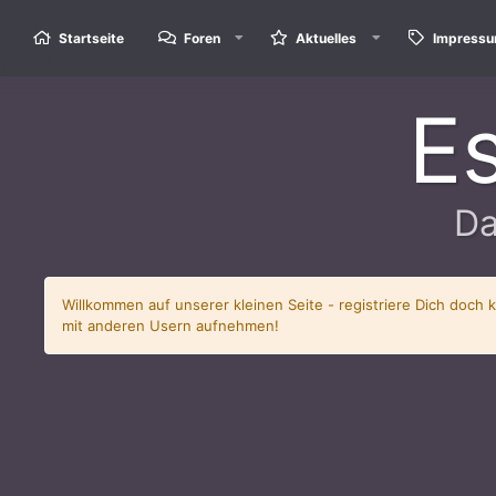
Startseite
Foren
Aktuelles
Impress
E
Da
Willkommen auf unserer kleinen Seite - registriere Dich doch 
mit anderen Usern aufnehmen!