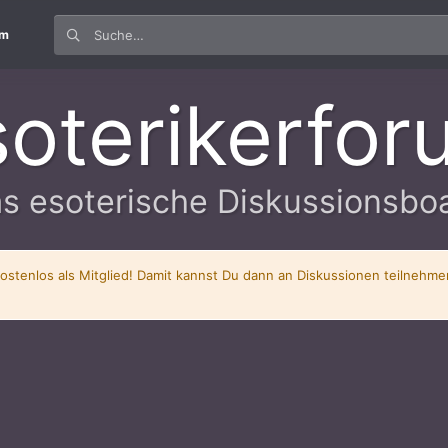
um
soterikerfor
s esoterische Diskussionsbo
kostenlos als Mitglied! Damit kannst Du dann an Diskussionen teilnehm