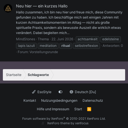
Neu hier — ein kurzes Hallo
Hallo zusammen, ich bin neu hier und freue mich, diese Community
gefunden zu haben. Ich beschäftige mich seit einigen Jahren mit
kurzen Achtsamkeitsmomenten im Alltag — nicht als große
spirituelle Praxis, sondern als bewusste Auszeit die wirklich etwas
verändert. Dabei begleiten mich...
MindStones
Thema
22. Juni 2026
achtsamkeit
edelsteine
lapis lazuli
meditation
ritual
selbstreflexion
Antworten: 0
Forum:
Vorstellungsrunde
Startseite
Schlagworte
EsoStyle
Deutsch [Du]
Kontakt
Nutzungsbedingungen
Datenschutz
Hilfe und Impressum
Start
R
S
S
®
Forum software by XenForo
© 2010-2021 XenForo Ltd.
XenForo theme
by xenfocus