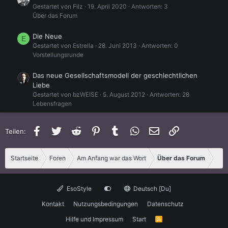
Gestartet von Filz
19. April 2020
Antworten: 3
Über das Forum
Die Neue
E
Gestartet von Estrella
28. Juni 2013
Antworten: 0
Vorstellungsrunde
Das neue Gesellschaftsmodell der geschlechtlichen
Liebe
Gestartet von bzWEISE
5. August 2012
Antworten: 28
Lebensfragen
18. Mai 2012 - Neue Forenversion
Facebook
Twitter
Reddit
Pinterest
Tumblr
WhatsApp
E-Mail
Link
Teilen:
Gestartet von Filz
18. Mai 2012
Antworten: 4
Über das Forum
Startseite
Foren
Am Anfang war das Wort
Über das Forum
Eine Neue
Gestartet von Phoenix13
3. Mai 2011
Antworten: 4
Vorstellungsrunde
EsoStyle
Deutsch [Du]
Die "neue" Steckdose
Kontakt
Nutzungsbedingungen
Datenschutz
G
Gestartet von Gorgona
8. Mai 2003
Antworten: 10
Hilfe und Impressum
Start
R
Seltsame Erlebnisse und Begegnungen
S