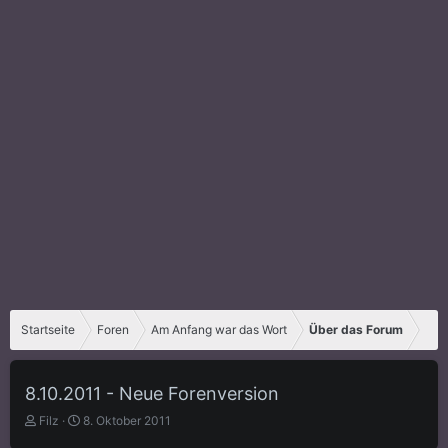
Startseite
Foren
Am Anfang war das Wort
Über das Forum
8.10.2011 - Neue Forenversion
E
E
Filz
8. Oktober 2011
r
r