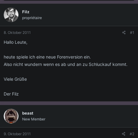
s
s
t
t
Filz
e
e
propriétaire
l
l
l
l
e
t
8. Oktober 2011
#1
r
a
m
Hallo Leute,
heute spiele ich eine neue Forenversion ein.
Also nicht wundern wenn es ab und an zu Schluckauf kommt.
Viele Grüße
Der Filz
beast
New Member
9. Oktober 2011
#2