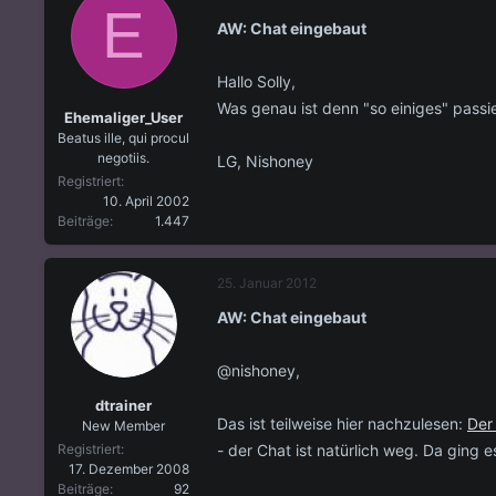
E
AW: Chat eingebaut
Hallo Solly,
Was genau ist denn "so einiges" passi
Ehemaliger_User
Beatus ille, qui procul
negotiis.
LG, Nishoney
Registriert
10. April 2002
Beiträge
1.447
25. Januar 2012
AW: Chat eingebaut
@nishoney,
dtrainer
Das ist teilweise hier nachzulesen:
Der
New Member
- der Chat ist natürlich weg. Da ging 
Registriert
17. Dezember 2008
Beiträge
92