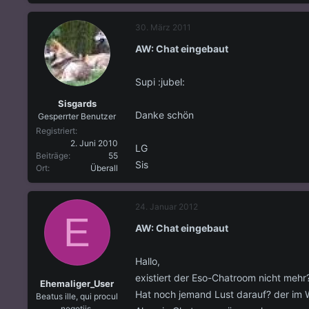
30. März 2011
AW: Chat eingebaut
Supi :jubel:
Sisgards
Danke schön
Gesperrter Benutzer
Registriert
2. Juni 2010
LG
Beiträge
55
Sis
Ort
Überall
24. Januar 2012
E
AW: Chat eingebaut
Hallo,
existiert der Eso-Chatroom nicht mehr
Ehemaliger_User
Hat noch jemand Lust darauf? der im W
Beatus ille, qui procul
negotiis.