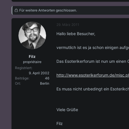
s
s
t
t
Für weitere Antworten geschlossen.
e
e
l
l
l
l
29. März 2011
e
t
Hallo liebe Besucher,
r
a
m
vermutlich ist es ja schon einigen aufge
Filz
Das Esoterikerforum ist nun um einen Ch
propriétaire
Registriert
9. April 2002
http://www.esoterikerforum.de/misc
Beiträge
46
Ort
Berlin
Es muss nicht unbedingt ein Esoterikch
Viele Grüße
Filz