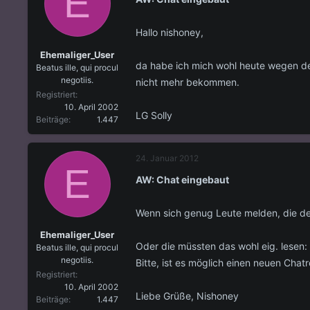
E
Hallo nishoney,
Ehemaliger_User
da habe ich mich wohl heute wegen des 
Beatus ille, qui procul
negotiis.
nicht mehr bekommen.
Registriert
10. April 2002
LG Solly
Beiträge
1.447
24. Januar 2012
E
AW: Chat eingebaut
Wenn sich genug Leute melden, die den
Ehemaliger_User
Oder die müssten das wohl eig. lesen:
Beatus ille, qui procul
negotiis.
Bitte, ist es möglich einen neuen Ch
Registriert
10. April 2002
Liebe Grüße, Nishoney
Beiträge
1.447