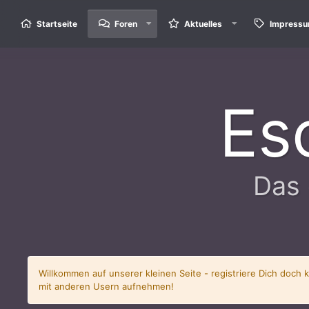
Startseite
Foren
Aktuelles
Impress
Es
Das 
Willkommen auf unserer kleinen Seite - registriere Dich doch 
mit anderen Usern aufnehmen!