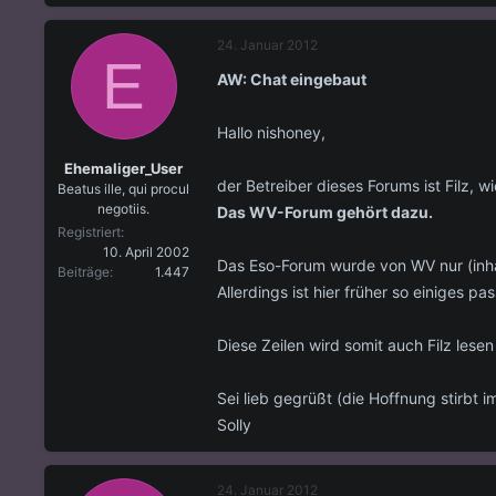
24. Januar 2012
E
AW: Chat eingebaut
Hallo nishoney,
Ehemaliger_User
der Betreiber dieses Forums ist Filz, 
Beatus ille, qui procul
negotiis.
Das WV-Forum gehört dazu.
Registriert
10. April 2002
Das Eso-Forum wurde von WV nur (inhal
Beiträge
1.447
Allerdings ist hier früher so einiges p
Diese Zeilen wird somit auch Filz lesen
Sei lieb gegrüßt (die Hoffnung stirbt i
Solly
24. Januar 2012