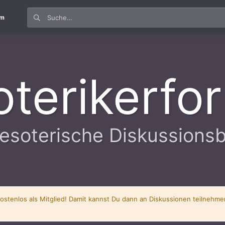
um
oterikerfo
esoterische Diskussions
kostenlos als Mitglied! Damit kannst Du dann an Diskussionen teilnehm