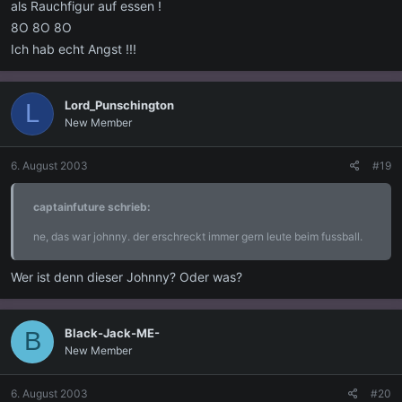
als Rauchfigur auf essen !
8O 8O 8O
Ich hab echt Angst !!!
Lord_Punschington
L
New Member
6. August 2003
#19
captainfuture schrieb:
ne, das war johnny. der erschreckt immer gern leute beim fussball.
Wer ist denn dieser Johnny? Oder was?
Black-Jack-ME-
B
New Member
6. August 2003
#20