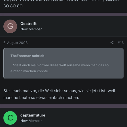
8O 8O 8O
Gestreift
G
New Member
6. August 2003
#16
TheFreeman schrieb:
...Stellt euch mal vor wie diese Welt aussähe wenn man das so
einfach machen könnte...
Stell euch mal vor, die Welt sieht so aus, wie sie jetzt ist, weil
manche Leute so etwas einfach machen.
captainfuture
C
New Member