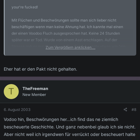
your're fucked!
Mit Flüchen und Beschwörungen sollte man sich lieber nicht
beschäftigen wenn man keine Ahnung hat. Ich kannte mal einen
der einen Voodoo Fluch ausgesprochen hat. Keine 24 Stunden
später war er Tod. Wurde von einem Asst erschlagen. Auf der
Strasse gab es nur einen Baum. Der Fluch besagte etwas wie "ein
Zum Vergrößern anklicken....
schweres Unglück soll über Dich fallen".
Scheinbar hat er sich selbst verflucht.
Eher hat er den Pakt nicht gehalten.
TheFreeman
T
New Member
6. August 2003
#8
Vodoo hin, Beschwörungen her...ich find das ne ziemlich
bescheuerte Geschichte. Und ganz nebenbei glaub ich sie nicht.
Aber nicht weil ich irgendwen für verrückt oder bescheuert halte