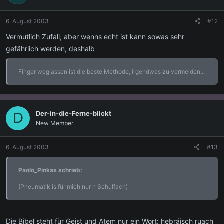
6. August 2003
#12
Vermutlich Zufall, aber wenns echt ist kann sowas sehr
gefährlich werden, deshalb
Finger weglassen ist die beste Methode, irgendwas zu vermeiden...
Der-in-die-Ferne-blickt
D
New Member
6. August 2003
#13
Paolo_Pinkas schrieb:
(Pneumatik is für mich nur n Schulfach)
Die Bibel steht für Geist und Atem nur ein Wort: hebräisch ruach