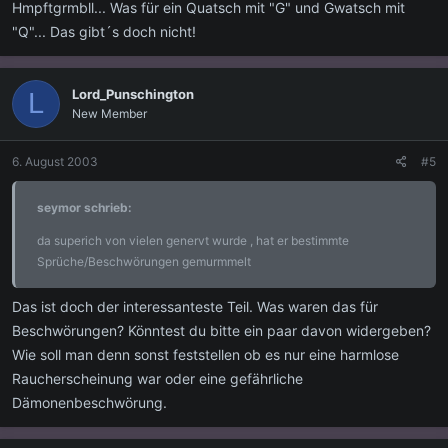
Hmpftgrmbll... Was für ein Quatsch mit "G" und Gwatsch mit
"Q"... Das gibt´s doch nicht!
Lord_Punschington
L
New Member
6. August 2003
#5
seymor schrieb:
da superich von vielen genervt wurde , hat er bestimmte
Sprüche/Beschwörungen gemurmmelt
Das ist doch der interessanteste Teil. Was waren das für
Beschwörungen? Könntest du bitte ein paar davon widergeben?
Wie soll man denn sonst feststellen ob es nur eine harmlose
Raucherscheinung war oder eine gefährliche
Dämonenbeschwörung.