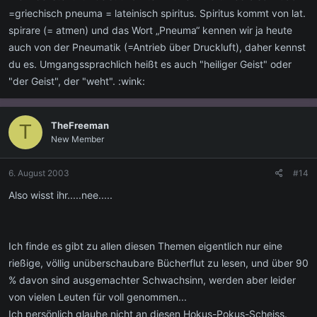
=griechisch pneuma = lateinisch spiritus. Spiritus kommt von lat.
spirare (= atmen) und das Wort „Pneuma“ kennen wir ja heute
auch von der Pneumatik (=Antrieb über Druckluft), daher kennst
du es. Umgangssprachlich heißt es auch "heiliger Geist" oder
"der Geist", der "weht". :wink:
TheFreeman
T
New Member
6. August 2003
#14
Also wisst ihr.....nee.....
Ich finde es gibt zu allen diesen Themen eigentlich nur eine
rießige, völlig unüberschaubare Bücherflut zu lesen, und über 90
% davon sind ausgemachter Schwachsinn, werden aber leider
von vielen Leuten für voll genommen...
Ich persönlich glaube nicht an diesen Hokus-Pokus-Scheiss.