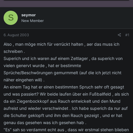
s
s
t
t
e
e
seymor
S
l
l
New Member
l
l
e
t
r
a
6. August 2003
#1
m
Also , man möge mich für verrückt halten , aer das muss ich
schreiben .
Superich und ich waren auf einem Zeltlager , da superich von
vielen genervt wurde , hat er bestimmte
Sprüche/Beschwörungen gemurmmelt (auf die ich jetzt nicht
näher eingehen will) .
An einem Tag hat er einen bestimmten Spruch sehr oft gesagt
und was passiert? Wir beide laufen über ein Fußballfeld , als sich
da ein Ziegenbockkopf aus Rauch entwickelt und den Mund
aufreist und wieder verschwindet . Ich habe superich da nur auf
die Schulter geklopft und ihm den Rauch gezeigt , und er hat
genau das gesehen was ich gesehen hab .
"Es" sah so verdammt echt aus , dass wir erstmal stehen blieben