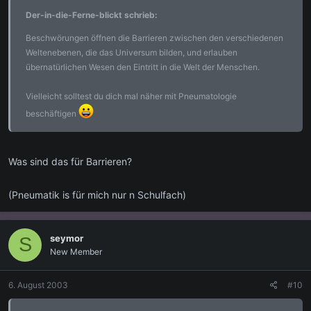
Der-in-die-Ferne-blickt schrieb:
Beschwörungen öffnen die Barrieren zwischen den verschiedenen
Weltenebenen, die das Universum bilden, und erlauben
übernatürlichen Wesen den Eintritt in die Welt der Menschen.
Vielleicht solltest du dich mal näher mit Pneumatologie
beschäftigen
Was sind das für Barrieren?
(Pneumatik is für mich nur n Schulfach)
seymor
S
New Member
6. August 2003
#10