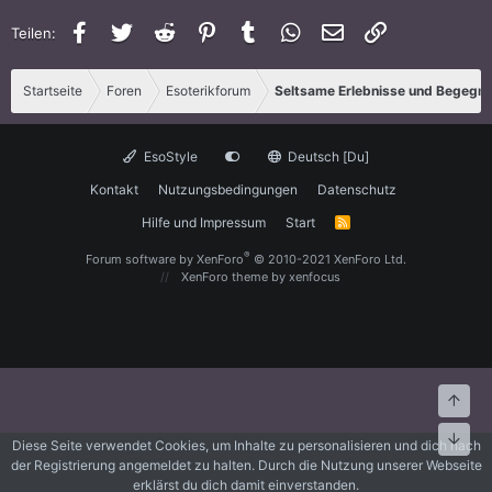
Facebook
Twitter
Reddit
Pinterest
Tumblr
WhatsApp
E-Mail
Link
Teilen:
Startseite
Foren
Esoterikforum
Seltsame Erlebnisse und Begegn
EsoStyle
Deutsch [Du]
Kontakt
Nutzungsbedingungen
Datenschutz
Hilfe und Impressum
Start
R
S
S
®
Forum software by XenForo
© 2010-2021 XenForo Ltd.
XenForo theme
by xenfocus
Oben
Unte
Diese Seite verwendet Cookies, um Inhalte zu personalisieren und dich nach
der Registrierung angemeldet zu halten. Durch die Nutzung unserer Webseite
erklärst du dich damit einverstanden.