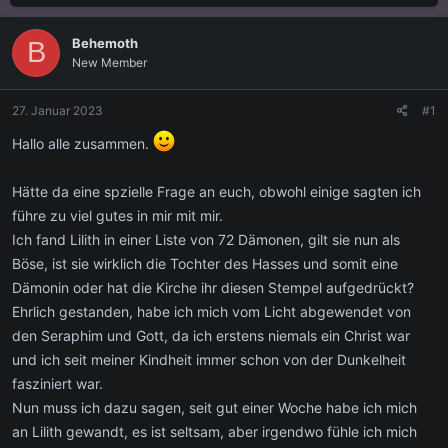
s
s
h
t
t
l
Behemoth
e
e
a
B
l
l
g
New Member
l
l
w
e
t
o
27. Januar 2023
#1
r
a
r
m
t
Hallo alle zusammen.
e
Hätte da eine spzielle Frage an euch, obwohl einige sagten ich
führe zu viel gutes in mir mit mir.
Ich fand Lilith in einer Liste von 72 Dämonen, gilt sie nun als
Böse, ist sie wirklich die Tochter des Hasses und somit eine
Dämonin oder hat die Kirche ihr diesen Stempel aufgedrückt?
Ehrlich gestanden, habe ich mich vom Licht abgewendet von
den Seraphim und Gott, da ich erstens niemals ein Christ war
und ich seit meiner Kindheit immer schon von der Dunkelheit
fasziniert war.
Nun muss ich dazu sagen, seit gut einer Woche habe ich mich
an Lilith gewandt, es ist seltsam, aber irgendwo fühle ich mich