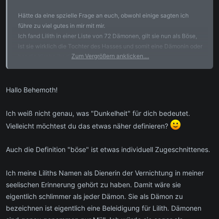
Hätte da eine spzielle Frage an euch, obwohl einige sagten ich
führe zu viel gutes in mir mit mir.
Ich fand Lilith in einer Liste von 72 Dämonen, gilt sie nun als Böse,
ist sie wirklich die Tochter des Hasses und somit eine Dämonin oder
Zum Vergrößern anklicken....
hat die Kirche ihr diesen Stempel aufgedrückt?
Ehrlich gestanden, habe ich mich vom Licht abgewendet von den
Seraphim und Gott, da ich erstens niemals ein Christ war und ich
seit meiner Kindheit immer schon von der Dunkelheit fasziniert war.
Hallo Behemoth!
Nun muss ich dazu sagen, seit gut einer Woche habe ich mich an
Lilith gewandt, es ist seltsam, aber irgendwo fühle ich mich mit ihr
Ich weiß nicht genau, was "Dunkelheit" für dich bedeutet.
stärker, besser, freier!
Vielleicht möchtest du das etwas näher definieren?
Aber zurück zu meiner Frage, ist Lilith gefährlich und das Böse oder
ist sie nur von der Kirche in Verruf geraten?
Auch die Definition "böse" ist etwas individuell Zugeschnittenes.
Vielen Dank
Ich meine Liliths Namen als Dienerin der Vernichtung in meiner
seelischen Erinnerung gehört zu haben. Damit wäre sie
eigentlich schlimmer als jeder Dämon. Sie als Dämon zu
bezeichnen ist eigentlich eine Beleidigung für Lilith. Dämonen