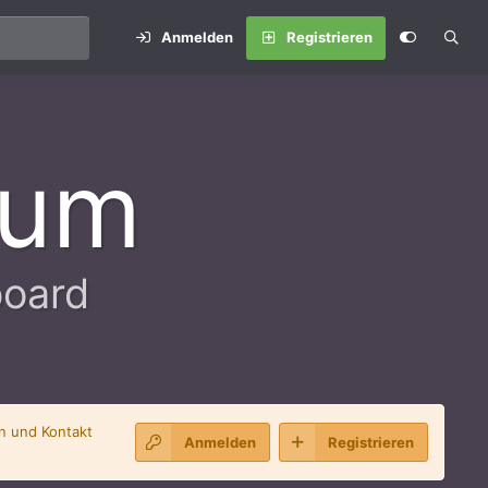
Anmelden
Registrieren
rum
board
en und Kontakt
Anmelden
Registrieren