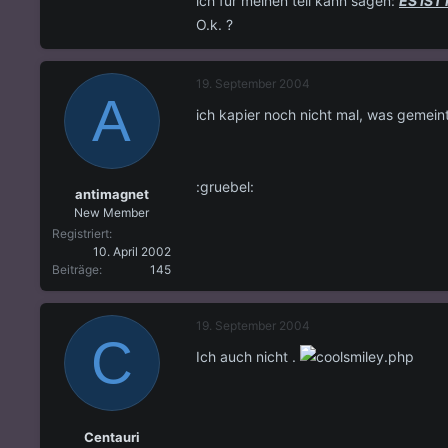
ich für meinen teil kann sagen:
ES IST
O.k. ?
19. September 2004
A
ich kapier noch nicht mal, was gemeint i
:gruebel:
antimagnet
New Member
Registriert
10. April 2002
Beiträge
145
19. September 2004
C
Ich auch nicht .
Centauri