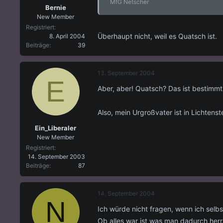
MfG Netscher
Bernie
New Member
Registriert
Überhaupt nicht, weil es Quatsch ist.
8. April 2004
Beiträge
39
13. September 2004
E
Aber, aber! Quatsch? Das ist bestimm
Also, mein Urgroßvater ist in Lichtens
Ein_Liberaler
New Member
Registriert
14. September 2003
Beiträge
87
14. September 2004
N
Ich würde nicht fragen, wenn ich selbs
Ob alles war ist was man dadurch herra