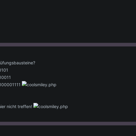
nüfungsbausteine?
0101
10011
100001111
er nicht treffen!