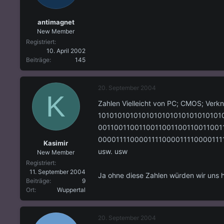
antimagnet
New Member
Registriert
10. April 2002
Beiträge
145
20. September 2004
K
Zahlen Vielleicht von PC; CMOS; Verk
1010101010101010101010101010101
0011001100110011001100110011001
0000111100001111000011110000111
Kasimir
usw. usw
New Member
Registriert
11. September 2004
Ja ohne diese Zahlen würden wir uns hi
Beiträge
9
Ort
Wuppertal
20. September 2004