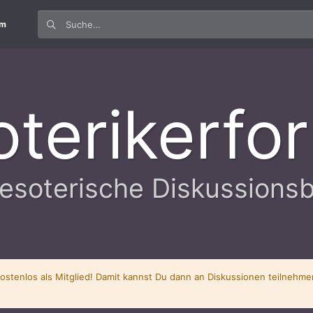
um
oterikerfo
esoterische Diskussions
kostenlos als Mitglied! Damit kannst Du dann an Diskussionen teilnehm