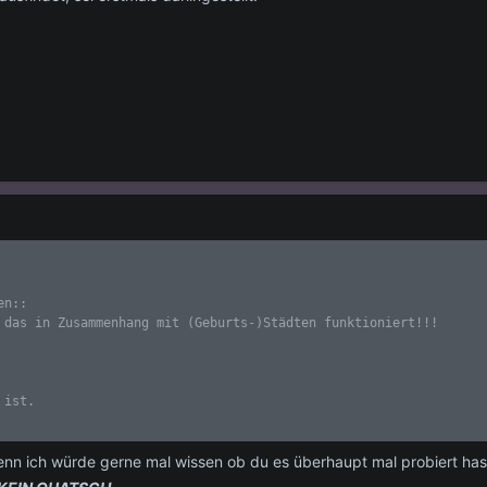
]
n:: 

 das in Zusammenhang mit (Geburts-)Städten funktioniert!!! 

 ist.
 denn ich würde gerne mal wissen ob du es überhaupt mal probiert hast