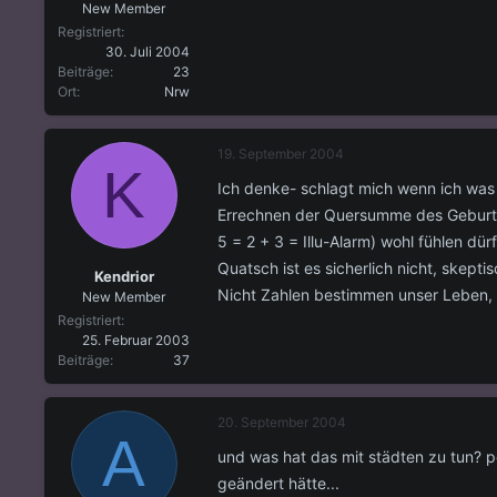
New Member
Registriert
30. Juli 2004
Beiträge
23
Ort
Nrw
19. September 2004
K
Ich denke- schlagt mich wenn ich was
Errechnen der Quersumme des Geburtsda
5 = 2 + 3 = Illu-Alarm) wohl fühlen dürf
Quatsch ist es sicherlich nicht, skepti
Kendrior
Nicht Zahlen bestimmen unser Leben, 
New Member
Registriert
25. Februar 2003
Beiträge
37
20. September 2004
A
und was hat das mit städten zu tun? po
geändert hätte...