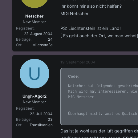
Ihr könnt mir also nicht helfen?
MfG Netscher
Netscher
New Member
PS: Liechtenstein ist ein Land!
Registriert
22. August 2004
[ Es geht auch der Ort, wo man wohnt
Beiträge
24
Ort
Milchstraße
19. September 2004
U
Code:
Netscher hat folgendes geschriebe
Mich wird mal interessieren, wie
Ungh-Agor2
MfG Netscher 

New Member
Registriert
Überhaupt nicht, weil es Quatsch
22. Juli 2004
Beiträge
33
Ort
Transilvanien
Das ist ja wohl aus der luft gegriffen