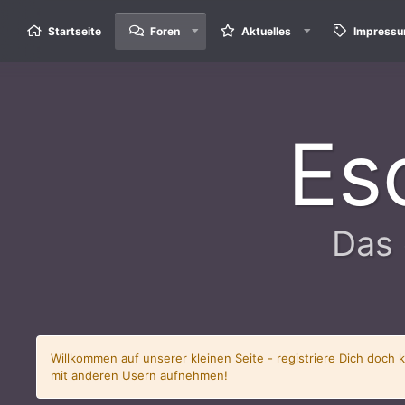
Startseite
Foren
Aktuelles
Impress
Es
Das 
Willkommen auf unserer kleinen Seite - registriere Dich doch 
mit anderen Usern aufnehmen!