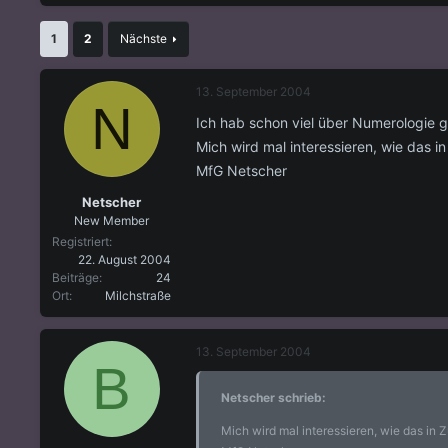
s
s
t
t
1
2
Nächste
e
e
l
l
l
l
13. September 2004
e
t
N
r
a
Ich hab schon viel über Numerologie
m
Mich wird mal interessieren, wie das 
MfG Netscher
Netscher
New Member
Registriert
22. August 2004
Beiträge
24
Ort
Milchstraße
13. September 2004
B
Netscher schrieb:
Mich wird mal interessieren, wie das in 