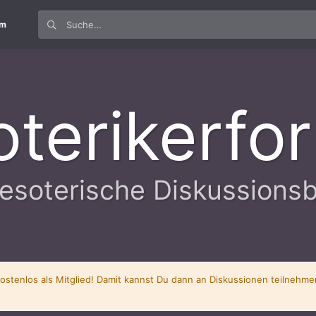
um
oterikerfo
esoterische Diskussions
kostenlos als Mitglied! Damit kannst Du dann an Diskussionen teilnehm