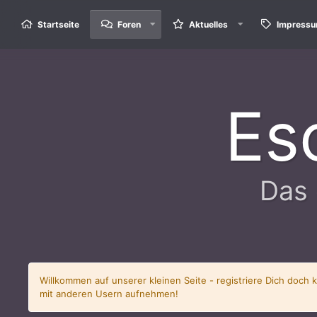
Startseite
Foren
Aktuelles
Impress
Es
Das 
Willkommen auf unserer kleinen Seite - registriere Dich doch 
mit anderen Usern aufnehmen!