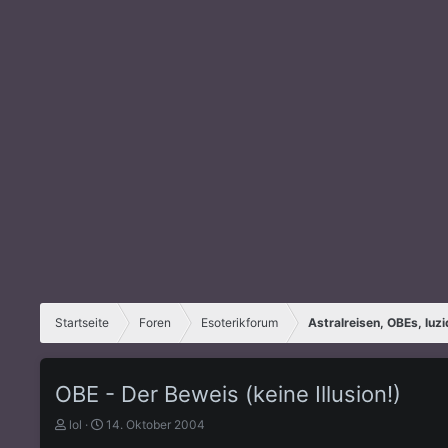
Startseite
Foren
Esoterikforum
Astralreisen, OBEs, luz
OBE - Der Beweis (keine Illusion!)
E
E
lol
14. Oktober 2004
r
r