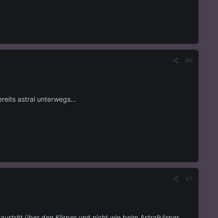
#6
eits astral unterwegs...
#7
austritt über den Körper und nicht wie beim Astralkörper