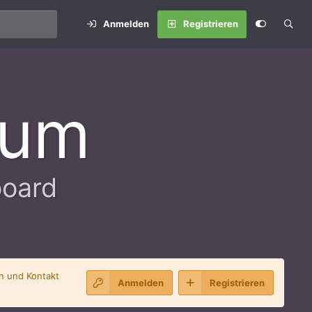
Anmelden
Registrieren
rum
board
en und Kontakt
Anmelden
Registrieren