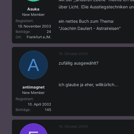
über Licht. (Die Ausstiegstechniken 
Asuka
New Member
ein nettes Buch zum Thema:
Registriert
19. November 2003
"Joachim Dautert - Astralreisen"
Beiträge
24
Ort
Frankfurt a./M.
16. Oktober 2004
A
zufällig ausgewählt?
ich glaube ja eher, willkürlich...
antimagnet
New Member
Registriert
10. April 2002
Beiträge
145
16. Oktober 2004