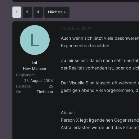
s
s
t
t
1
2
3
Nächste
e
e
l
l
l
l
14. Oktober 2004
e
t
L
r
a
Auch wenn sich jetzt viele beschwere
m
Experimenten berichten.
Zu mir selbst: da ich noch sehr unerf
lol
der Realität vorhanden ist, oder ob si
New Member
Registriert
25. August 2004
Der Visuelle Sinn täuscht oft während 
Beiträge
25
gestrigen Abend viel vorgenommen, di
Ort
Timbuktu
Ablauf:
Person X legt irgendeinen Gegenstand
Astral ertasten werde und das Ertast