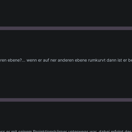
ren ebene?... wenn er auf ner anderen ebene rumkurvt dann ist er ber
ss er mit seinem Projektionskörper unterwegs war, dabei erfolgt der 