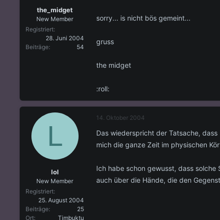
the_midget
sorry... is nicht bös gemeint...
New Member
Registriert
28. Juni 2004
gruss
Beiträge
54
the midget
:roll:
14. Oktober 2004
L
Das wiederspricht der Tatsache, dass
mich die ganze Zeit im physischen Kö
Ich habe schon gewusst, dass solche
lol
auch über die Hände, die den Gegensta
New Member
Registriert
25. August 2004
Beiträge
25
Ort
Timbuktu