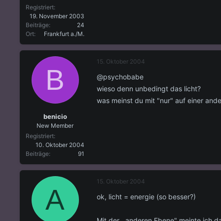
Registriert
19. November 2003
Beiträge
24
Ort
Frankfurt a./M.
15. Oktober 2004
B
@psychobabe
wieso denn unbedingt das licht?
was meinst du mit "nur" auf einer ande
benicio
New Member
Registriert
10. Oktober 2004
Beiträge
91
15. Oktober 2004
A
ok, licht = energie (so besser?)
Mit der ,,anderen Ebene" meinte ich da