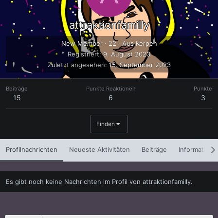
attraktionfamilly
New Member
·
22
·
Aus
Kerpen
Registriert
9. August 2023
Zuletzt angesehen
15. September 2023
Beiträge
Punkte Reaktionen
Punkte
15
6
3
Finden
Profilnachrichten
Neueste Aktivitäten
Beiträge
Informatione
Es gibt noch keine Nachrichten im Profil von attraktionfamilly.