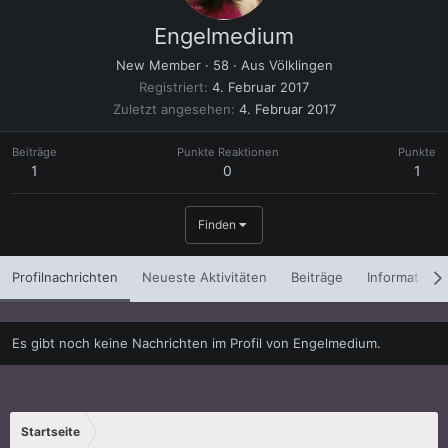
Engelmedium
New Member
·
58
·
Aus
Völklingen
Registriert
4. Februar 2017
Zuletzt angesehen
4. Februar 2017
Beiträge
Punkte Reaktionen
Punkte
1
0
1
Finden
Profilnachrichten
Neueste Aktivitäten
Beiträge
Informatione
Es gibt noch keine Nachrichten im Profil von Engelmedium.
Startseite