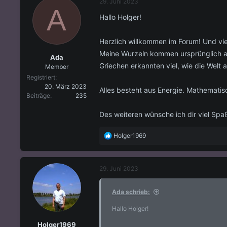
29. Juni 2023
A
Hallo Holger!
Herzlich willkommen im Forum! Und viel
Meine Wurzeln kommen ursprünglich aus
Ada
Griechen erkannten viel, wie die We
Member
Registriert
20. März 2023
Alles besteht aus Energie. Mathematis
Beiträge
235
Des weiteren wünsche ich dir viel Spa
R
Holger1969
e
a
k
29. Juni 2023
t
i
o
Ada schrieb:
n
e
Hallo Holger!
n
Holger1969
: