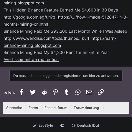
mining.blogspot.com
This Hidden Binance Feature Earned Me $4,600 in 30 Days
http://google.com.eg/url?q=https://.../how-i-made-512847-in-3-
months-mining-on.html
Binance Mining Paid Me $93,200 Last Month While I Was Asleep
http://www.wendise.com/tools/thumbs...&url=https://earn-
binance-mining.blogspot.com
Binance Mining Paid My $4,200 Rent for an Entire Year
Avertissement de redirection
Du musst dich einloggen oder registrieren, um hier zu antworten.
Facebook
Twitter
Reddit
Pinterest
Tumblr
WhatsApp
E-Mail
Link
Teilen:
Startseite
Foren
Esoterikforum
Traumdeutung
EsoStyle
Deutsch [Du]