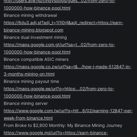
http://users.atw.hu/cindysdogs/gues...02/from-zero-to-
1000000-how-binance-pool.html
Binance mining withdrawal
https://6du3.adj.st?adj_t=1l1l0rjl&adj_redirect=https://earn-
binance-mining.blogspot.com
Binance dual investment mining
https://maps.google.com.gt/url?sa=t...02/from-zero-to-
1000000-how-binance-pool.html
Binance compatible ASIC miners
https://maps.google.co.zw/url?sa=t&.../how-i-made-512847-in-
3-months-mining-on.html
Binance mining payout time
https://maps.google.ee/url?q=https:...02/from-zero-to-
1000000-how-binance-pool.html
Binance mining server
https://www.google.com.tw/url?q=htt...6/02/earning-12847-per-
week-from-binance.html
From Broke to $2,800 Monthly: My Binance Mining Journey
https://www.google.md/url?q=https://earn-binance-