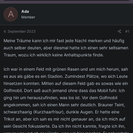
s
s
t
t
Ada
A
e
e
Member
l
l
l
l
e
t
4. September 2023
#1
r
a
m
Meine Träume kann ich mir fast jede Nacht merken und häufig
auch selber deuten, aber diesmal hatte ich einen sehr seltsamen
Traum, wozu ich wirklich keine Anhaltspunkte finde.
Ich war in einem Feld mit grünen Rasen und um mich herum, sah
es aus als gäbe es ein Stadion. Zumindest Plätze, wo sich Leute
hinsetzen konnten. Mitten auf diesem Feld gab es sowas wie ein
Golfmobil. Dort saß auch jemand ohne dass das Mobil fuhr. Ich
ging hin um herauszufinden, was los ist. Vor dem Golfmobil
angekommen, sah ich einen Mann sehr deutlich. Brauner Teint,
schwarzhaarig (Kurzhaarfrisur), dunkle Augen. Er hatte eine
Trikot an, aber ich sah es mir nicht genauer an, da ich mich auf
sein Gesicht fokussierte. Da ich ihn nicht kannte, fragte ich ihn,