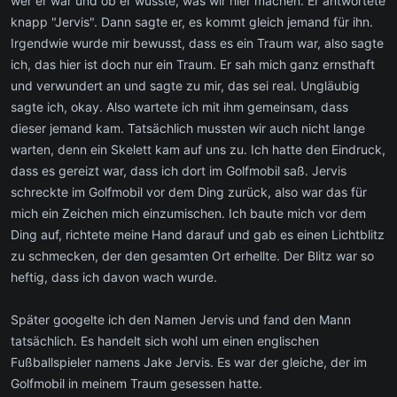
wer er war und ob er wüsste, was wir hier machen. Er antwortete
knapp "Jervis". Dann sagte er, es kommt gleich jemand für ihn.
Irgendwie wurde mir bewusst, dass es ein Traum war, also sagte
ich, das hier ist doch nur ein Traum. Er sah mich ganz ernsthaft
und verwundert an und sagte zu mir, das sei real. Ungläubig
sagte ich, okay. Also wartete ich mit ihm gemeinsam, dass
dieser jemand kam. Tatsächlich mussten wir auch nicht lange
warten, denn ein Skelett kam auf uns zu. Ich hatte den Eindruck,
dass es gereizt war, dass ich dort im Golfmobil saß. Jervis
schreckte im Golfmobil vor dem Ding zurück, also war das für
mich ein Zeichen mich einzumischen. Ich baute mich vor dem
Ding auf, richtete meine Hand darauf und gab es einen Lichtblitz
zu schmecken, der den gesamten Ort erhellte. Der Blitz war so
heftig, dass ich davon wach wurde.
Später googelte ich den Namen Jervis und fand den Mann
tatsächlich. Es handelt sich wohl um einen englischen
Fußballspieler namens Jake Jervis. Es war der gleiche, der im
Golfmobil in meinem Traum gesessen hatte.