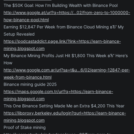
The $50K Goal: How I'm Building Wealth with Binance Pool
http://www.google.at/url?q=https://...02/from-zero-to-1000000-
how-binance-pool.html
Earning $12,847 Per Week from Binance Cloud Mining вЂ“ My
Setup Revealed
https://podcastaddict.page.link/?link=https://earn-binance-
mining.blogspot.com
My Binance Mining Profits Just Hit $1,800 This Week вЂ“ Here's
How
http://www.google.com.ar/url?sa=t&u...6/02/earning-12847-per-
week-from-binance.html
Binance mining guide 2025
https://maps.google.com.tr/url?q=https://earn-binance-
mining.blogspot.com
This One Binance Setting Made Me an Extra $4,200 This Year
https://libproxy.berkeley.edu/login?qurl=https://earn-binance-
mining.blogspot.com
Proof of Stake mining