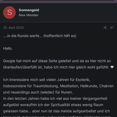
s
s
t
t
Sonnengold
S
e
e
New Member
l
l
l
l
e
t
20. April 2024
#1
r
a
m
....in die Runde werfe... (hoffentlich hilft es)
Hallo.
Google hat mich auf diese Seite geleitet und da es hier nicht so
überlaufen/überfüllt ist, habe ich mich hier gleich wohl gefühlt. ♥
Ich interessiere mich seit vielen Jahren für Esoterik,
insbesondere für Traumdeutung, Meditation, Heilkunde, Chakren
und neuerdings auch (wieder) für Runen.
In den letzten Jahren habe ich viel aus meiner Vergangenheit
aufgelöst woraufhin ich der Spiritualität etwas wenig Raum
gelassen habe... aber nun ist das meiste aufgearbeitet und ich