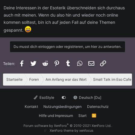
Deine Interessen in der Esoterik überschneiden sich durchaus
auch mit meinen. Wenn du also hin und wieder noch online
kommen solltest, bin ich auf jeden Fall auf deine Themen
gespannt.
Du musst dich einloggen oder registrieren, um hier zu antworten.
Facebook
Twitter
Reddit
Pinterest
Tumblr
WhatsApp
E-Mail
Link
Teilen:
Startseite
Foren
Am Anfang war das Wort
Small Talk im Eso Cafe
EsoStyle
Deutsch [Du]
Kontakt
Nutzungsbedingungen
Datenschutz
Hilfe und Impressum
Start
R
S
S
®
Forum software by XenForo
© 2010-2021 XenForo Ltd.
XenForo theme
by xenfocus