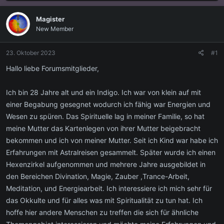
s
s
t
t
Magister
e
e
New Member
l
l
l
l
e
t
23. Oktober 2023
#1
r
a
m
Hallo liebe Forumsmitglieder,
Ich bin 28 Jahre alt und ein Indigo. Ich war von klein auf mit
einer Begabung gesegnet wodurch ich fähig war Energien und
Wesen zu spüren. Das Spirituelle lag in meiner Familie, so hat
meine Mutter das Kartenlegen von ihrer Mutter beigebracht
bekommen und ich von meiner Mutter. Seit ich Kind war habe ich
Erfahrungen mit Astralreisen gesammelt. Später wurde ich einen
Hexenzirkel aufgenommen und mehrere Jahre ausgebildet in
den Bereichen Divination, Magie, Zauber ,Trance-Arbeit,
Meditation, und Energiearbeit. Ich interessiere ich mich sehr für
das Okkulte und für alles was mit Spiritualität zu tun hat. Ich
hoffe hier andere Menschen zu treffen die sich für ähnliche