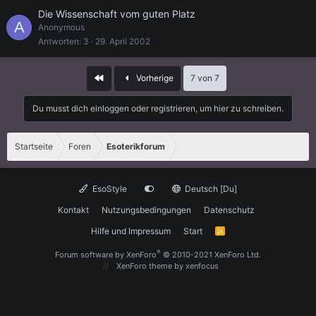
Die Wissenschaft vom guten Platz
A
Anonymous
Antworten
3
29. April 2002
Erste
Vorherige
7 von 7
Du musst dich einloggen oder registrieren, um hier zu schreiben.
Startseite
Foren
Esoterikforum
EsoStyle
Deutsch [Du]
Kontakt
Nutzungsbedingungen
Datenschutz
Hilfe und Impressum
Start
R
S
S
®
Forum software by XenForo
© 2010-2021 XenForo Ltd.
XenForo theme
by xenfocus