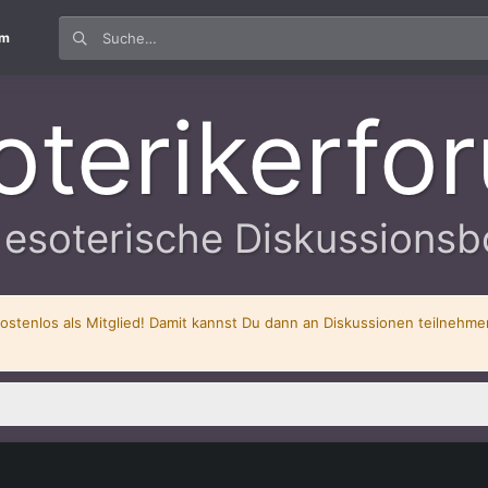
um
oterikerfo
 esoterische Diskussionsb
kostenlos als Mitglied! Damit kannst Du dann an Diskussionen teilnehm