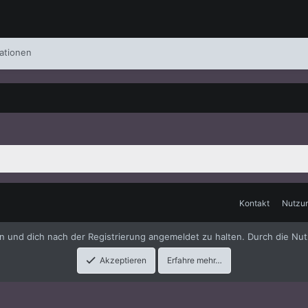
ationen
Kontakt
Nutzu
me
by xenfocus
en und dich nach der Registrierung angemeldet zu halten. Durch die Nut
Akzeptieren
Erfahre mehr…