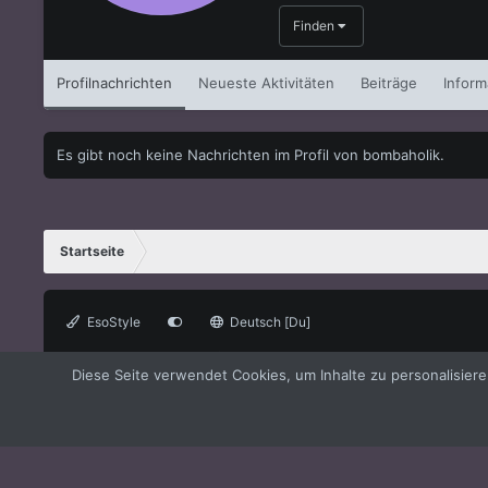
Finden
Profilnachrichten
Neueste Aktivitäten
Beiträge
Inform
Es gibt noch keine Nachrichten im Profil von bombaholik.
Startseite
EsoStyle
Deutsch [Du]
®
Forum software by XenForo
© 2010-2021 XenForo Ltd.
XenForo the
Diese Seite verwendet Cookies, um Inhalte zu personalisier