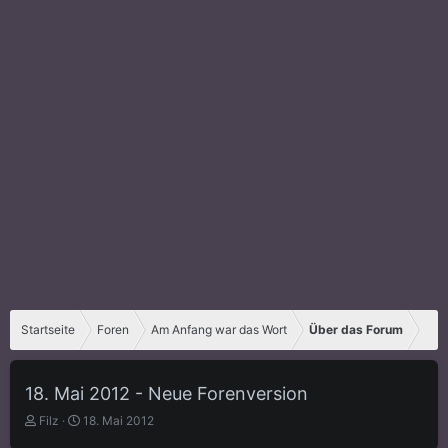
Startseite
Foren
Am Anfang war das Wort
Über das Forum
18. Mai 2012 - Neue Forenversion
E
E
Filz
18. Mai 2012
r
r