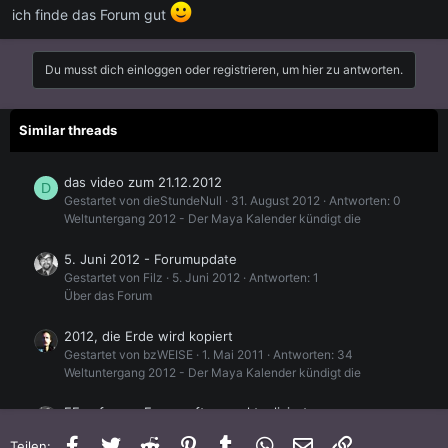
ich finde das Forum gut
Du musst dich einloggen oder registrieren, um hier zu antworten.
Similar threads
das video zum 21.12.2012
D
Gestartet von dieStundeNull
31. August 2012
Antworten: 0
Weltuntergang 2012 - Der Maya Kalender kündigt die
5. Juni 2012 - Forumupdate
Gestartet von Filz
5. Juni 2012
Antworten: 1
Über das Forum
2012, die Erde wird kopiert
Gestartet von bzWEISE
1. Mai 2011
Antworten: 34
Weltuntergang 2012 - Der Maya Kalender kündigt die
EF auf neue Forensoftware aktualisiert
Gestartet von Filz
19. April 2020
Antworten: 3
Facebook
Twitter
Reddit
Pinterest
Tumblr
WhatsApp
E-Mail
Link
Teilen: