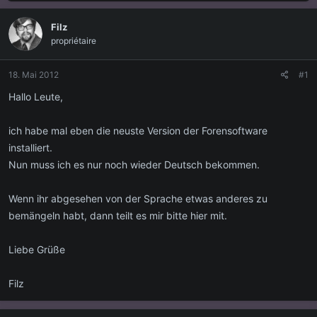
s
s
t
t
Filz
e
e
propriétaire
l
l
l
l
e
t
18. Mai 2012
#1
r
a
m
Hallo Leute,
ich habe mal eben die neuste Version der Forensoftware
installiert.
Nun muss ich es nur noch wieder Deutsch bekommen.
Wenn ihr abgesehen von der Sprache etwas anderes zu
bemängeln habt, dann teilt es mir bitte hier mit.
Liebe Grüße
Filz