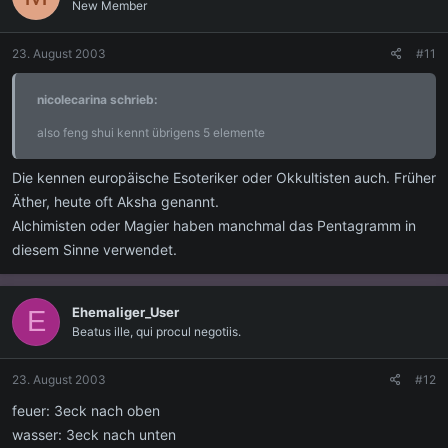
New Member
23. August 2003
#11
nicolecarina schrieb:
also feng shui kennt übrigens 5 elemente
Die kennen europäische Esoteriker oder Okkultisten auch. Früher
Äther, heute oft Aksha genannt.
Alchimisten oder Magier haben manchmal das Pentagramm in
diesem Sinne verwendet.
Ehemaliger_User
E
Beatus ille, qui procul negotiis.
23. August 2003
#12
feuer: 3eck nach oben
wasser: 3eck nach unten