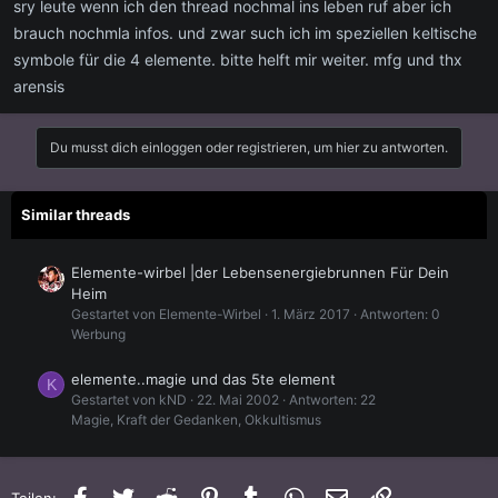
sry leute wenn ich den thread nochmal ins leben ruf aber ich
brauch nochmla infos. und zwar such ich im speziellen keltische
symbole für die 4 elemente. bitte helft mir weiter. mfg und thx
arensis
Du musst dich einloggen oder registrieren, um hier zu antworten.
Similar threads
Elemente-wirbel |der Lebensenergiebrunnen Für Dein
Heim
Gestartet von Elemente-Wirbel
1. März 2017
Antworten: 0
Werbung
elemente..magie und das 5te element
K
Gestartet von kND
22. Mai 2002
Antworten: 22
Magie, Kraft der Gedanken, Okkultismus
Facebook
Twitter
Reddit
Pinterest
Tumblr
WhatsApp
E-Mail
Link
Teilen: