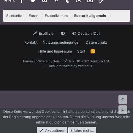
Startseite
Foren
Esoterikforum
Esoterik allgemein
EsoStyle
Deutsch [Du]
Kontakt
Nutzungsbedingungen
Datenschutz
Hilfe und Impressum
Start
R
S
S
®
Forum software by XenForo
© 2010-2021 XenForo Ltd.
XenForo theme
by xenfocus
Oben
Unte
Diese Seite verwendet Cookies, um Inhalte zu personalisieren und dich nach
der Registrierung angemeldet zu halten. Durch die Nutzung unserer Webseite
erklärst du dich damit einverstanden.
Akzeptieren
Erfahre mehr…