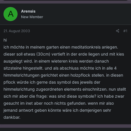
s
s
t
t
Arensis
A
e
e
New Member
l
l
l
l
e
t
21. August 2003
#1
r
a
m
hi
ich möchte in meinem garten einen meditationkreis anlegen.
dieser soll etwas (30cm) vertieft in der erde liegen und mit kies
ausgelegt wird. in einem wieteren kreis werden danach
sitzsteine hingestellt. und als abschluss möchte ich in alle 4
himmelsrichtungen gerichtet einen holzpflock stellen. in diesen
pflock würde ich gerne das symbol des jeweils der
himmelsrichtung zugeordneten elements einschnitzen. nun stellt
sich mir aber die frage: was sind diese symbole? ich habe zwar
gesucht im inet aber noch nichts gefunden. wenn mir also
jemand antwort geben könnte wäre ich demjenigen sehr
dankbar.