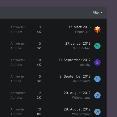
Filter
17. März 2013
Antworten
1
Aufrufe
4K
Phoenix13
27. Januar 2013
Antworten
0
S
Aufrufe
3K
Schnutchen
11. September 2012
Antworten
0
S
Aufrufe
4K
smashy
8. September 2012
Antworten
0
S
Aufrufe
3K
sternchen22
29. August 2012
Antworten
2
W
Aufrufe
3K
WSchamane
29. August 2012
Antworten
13
W
Aufrufe
8K
WSchamane