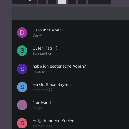
Hallo Ihr Lieben!
D
Dany1
Guten Tag :-)
S
Schnutchen
habe ich esoterische Adern?
S
smashy
Ein Gruß aus Bayern
S
sternchen22
Nordwind
I
Indigo
Erdgebundene Seelen
S
sternsnuppe