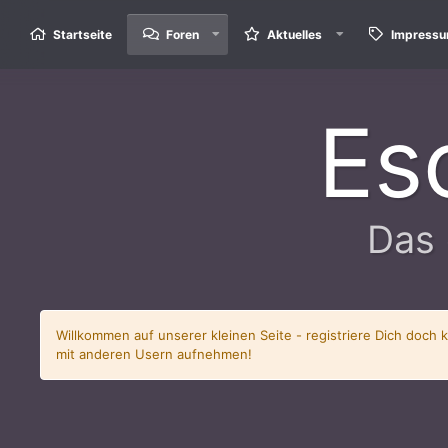
Startseite
Foren
Aktuelles
Impress
Es
Das 
Willkommen auf unserer kleinen Seite - registriere Dich doch 
mit anderen Usern aufnehmen!