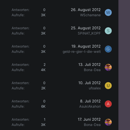
26. August 2012
Antworten
0
W
Aufrufe
3K
WSchamane
25. August 2012
Antworten
0
S
Aufrufe
3K
SPiNAT_KOPF
19. August 2012
Antworten
0
G
Aufrufe
3K
geld-re-gier-t-die-welt
13. Juli 2012
Antworten
2
Aufrufe
4K
Bona-Dea
10. Juli 2012
Antworten
0
U
Aufrufe
2K
ufoalex
8. Juli 2012
Antworten
0
A
Aufrufe
6K
AsukiAkahori
17. Juni 2012
Antworten
1
Aufrufe
3K
Bona-Dea