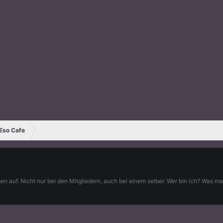
 Eso Cafe
 auf. Nicht nur bei den Mitgliedern, auch bei einem selber. Wer bin ich? Was mac