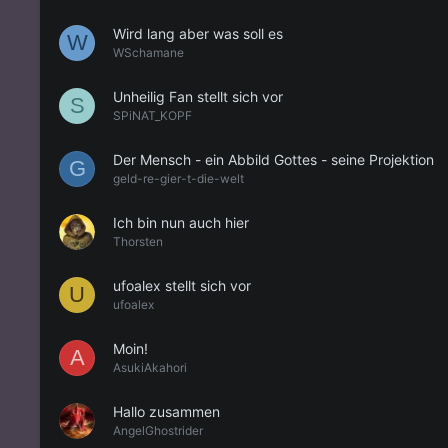
Wird lang aber was soll es
W
WSchamane
Unheilig Fan stellt sich vor
S
SPiNAT_KOPF
Der Mensch - ein Abbild Gottes - seine Projektion
G
geld-re-gier-t-die-welt
Ich bin nun auch hier
Thorsten
ufoalex stellt sich vor
U
ufoalex
Moin!
A
AsukiAkahori
Hallo zusammen
AngelGhostrider