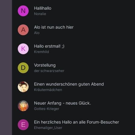
Hallihallo
N
Noralie
Alo ist nun auch hier
A
Alo
Hallo erstmal! ;)
K
Kremhild
Vorstellung
D
der schwarzseher
Einen wunderschönen guten Abend
Kräutermädchen
Neuer Anfang - neues Glück.
Gottes-Krieger
Ein herzliches Hallo an alle Forum-Besucher
E
Ehemaliger_User