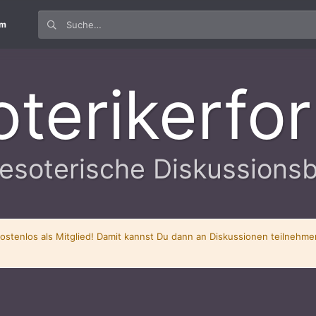
um
oterikerfo
esoterische Diskussions
kostenlos als Mitglied! Damit kannst Du dann an Diskussionen teilnehm