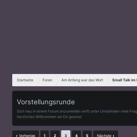
Startseite
Foren
Am Anfang war das Wort
Small Talk im
Vorstellungsrunde
Sich neu in einem Forum anzumelden wirft unter Umständen viele Fragen
herzliches Willkommen sei Dir gewiss!
Vorherige
1
2
3
4
5
Nächste