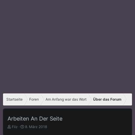
Startseite
Foren
Am Anfang war das Wort
Über das Forum
Arbeiten An Der Seite
E
E
Filz
8. März 2018
r
r