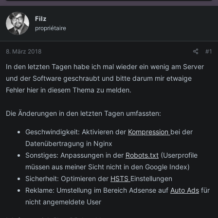
s
s
t
t
Filz
e
e
propriétaire
l
l
l
l
e
t
8. März 2018
#1
r
a
m
In den letzten Tagen habe ich mal wieder ein wenig am Server
und der Software geschraubt und bitte darum mir etwaige
Fehler hier in diesem Thema zu melden.
Die Änderungen in den letzten Tagen umfassten:
Geschwindigkeit: Aktivieren der
Kompression
bei der
Datenübertragung in Nginx
Sonstiges: Anpassungen in der
Robots.txt
(Userprofile
müssen aus meiner Sicht nicht in den Google Index)
Sicherheit: Optimieren der
HSTS
Einstellungen
Reklame: Umstellung im Bereich Adsense auf
Auto Ads
für
nicht angemeldete User