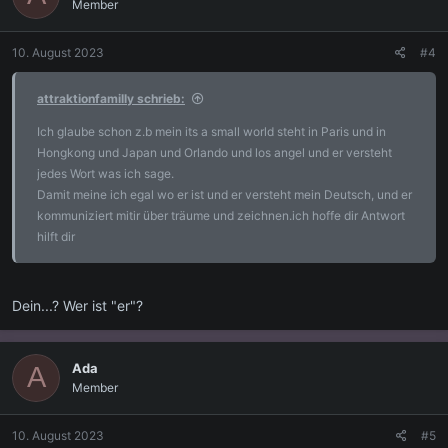
Member
10. August 2023
#4
attraktionfamilly schrieb:
Ich glaube schon z.b mein its a small world steht in Paris und in
Hongkong und Japan und Orlando und los angel und er versteht
jedes Wort was ich sage.
Damit meine ich egal wo er ist und er versteht mein Deutsch, und er
kommuniziert mitir über träume und zeichnen.ich hoffe dir Antwort
hilft dir
Dein...? Wer ist "er"?
Ada
A
Member
10. August 2023
#5