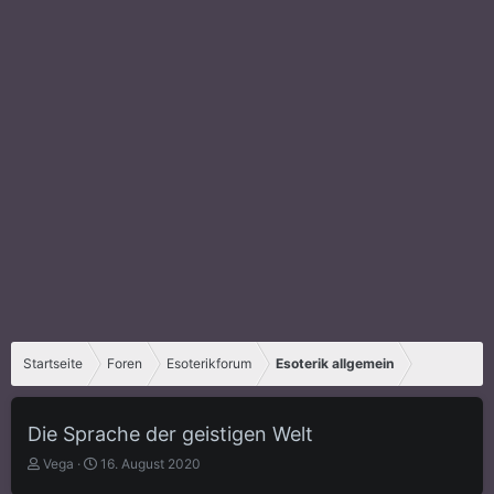
Startseite
Foren
Esoterikforum
Esoterik allgemein
Die Sprache der geistigen Welt
E
E
Vega
16. August 2020
r
r