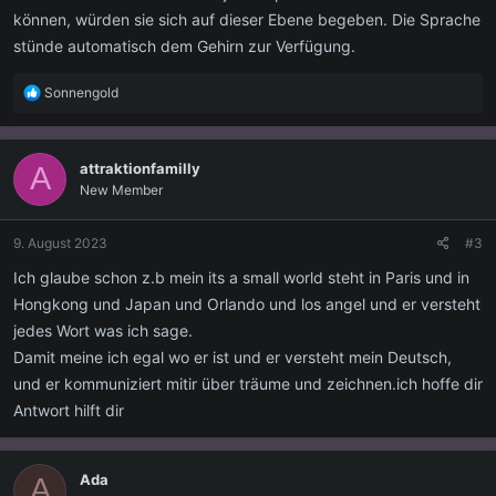
können, würden sie sich auf dieser Ebene begeben. Die Sprache
stünde automatisch dem Gehirn zur Verfügung.
R
Sonnengold
e
a
k
attraktionfamilly
A
t
New Member
i
o
n
9. August 2023
#3
e
n
Ich glaube schon z.b mein its a small world steht in Paris und in
:
Hongkong und Japan und Orlando und los angel und er versteht
jedes Wort was ich sage.
Damit meine ich egal wo er ist und er versteht mein Deutsch,
und er kommuniziert mitir über träume und zeichnen.ich hoffe dir
Antwort hilft dir
Ada
A