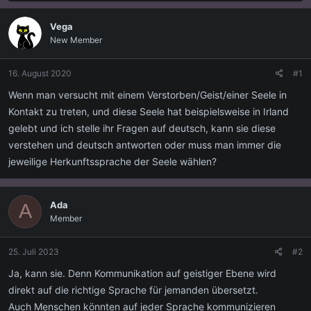
s
s
t
t
Vega
e
e
New Member
l
l
l
l
e
t
16. August 2020
#1
r
a
m
Wenn man versucht mit einem Verstorben/Geist/einer Seele in
Kontakt zu treten, und diese Seele hat beispielsweise in Irland
gelebt und ich stelle ihr Fragen auf deutsch, kann sie diese
verstehen und deutsch antworten oder muss man immer die
jeweilige Herkunftssprache der Seele wählen?
Ada
A
Member
25. Juli 2023
#2
Ja, kann sie. Denn Kommunikation auf geistiger Ebene wird
direkt auf die richtige Sprache für jemanden übersetzt.
Auch Menschen könnten auf jeder Sprache kommunizieren