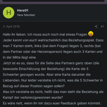
s
s
h
t
t
l
Hera01
e
e
a
H
l
l
g
New Member
l
l
w
e
t
o
3. April 2018
#1
r
a
r
m
t
Hallo ihr lieben. Ich muss euch noch mal etwas Fragen
e
Jeder kennt von euch wahrscheinlich das Beziehungsspiel. Dass
man 7 Karten steht, links (bei dem Frager) liegen 3, rechts (bei
dem Partner oder der Herzensperson) liegen auch 3 Karten und
in der Mitte liegt eine.
Jetzt ist es so, dass für die Seite des Partners ganz oben (die
bewusste Einschätzung der Beziehung) die Karte die 5
Schwerter gezogen wurde. Aber eine Karte darunter die
Liebenden. Nur leider verstehe ich nicht, was die 5 Schwerter in
Bezug auf dieser Position sagen sollen?
Also ich verstehe es nicht, heißt das man sieht die Beziehung als
Kampf der verloren/gewonnen wurde?
Es wäre nett, wenn ihr mir dazu euer Feedback geben könntet.