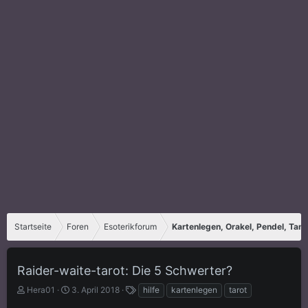
Startseite
Foren
Esoterikforum
Kartenlegen, Orakel, Pendel, Tar
Raider-waite-tarot: Die 5 Schwerter?
E
E
S
Hera01
3. April 2018
hilfe
kartenlegen
tarot
r
r
c