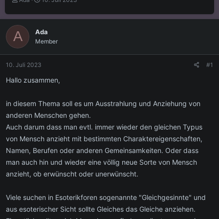
r
r
s
s
t
t
Ada
A
e
e
Member
l
l
l
l
e
t
10. Juli 2023
#1
r
a
m
Hallo zusammen,
in diesem Thema soll es um Ausstrahlung und Anziehung von
anderen Menschen gehen.
Auch darum dass man evtl. immer wieder den gleichen Typus
von Mensch anzieht mit bestimmten Charaktereigenschaften,
Namen, Berufen oder anderen Gemeinsamkeiten. Oder dass
man auch hin und wieder eine völlig neue Sorte von Mensch
anzieht, ob erwünscht oder unerwünscht.
Viele suchen in Esoterikforen sogenannte "Gleichgesinnte" und
aus esoterischer Sicht sollte Gleiches das Gleiche anziehen.