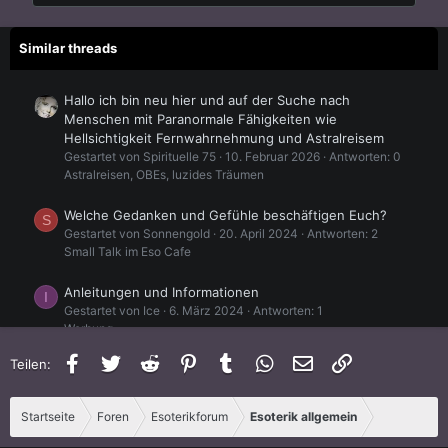
Similar threads
Hallo ich bin neu hier und auf der Suche nach
Menschen mit Paranormale Fähigkeiten wie
Hellsichtigkeit Fernwahrnehmung und Astralreisem
Gestartet von Spirituelle 75
10. Februar 2026
Antworten: 0
Astralreisen, OBEs, luzides Träumen
Welche Gedanken und Gefühle beschäftigen Euch?
S
Gestartet von Sonnengold
20. April 2024
Antworten: 2
Small Talk im Eso Cafe
Anleitungen und Informationen
I
Gestartet von Ice
6. März 2024
Antworten: 1
Werbung
Facebook
Twitter
Reddit
Pinterest
Tumblr
WhatsApp
E-Mail
Link
Teilen:
Austausch Energiearbeit und Karten legen
R
Gestartet von Rosenblatt77
24. Februar 2024
Antworten: 12
Vorstellungsrunde
Startseite
Foren
Esoterikforum
Esoterik allgemein
Telepathie und Telekinese Neuling