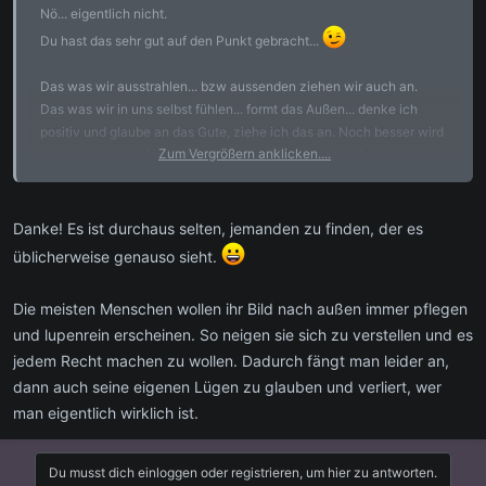
Nö... eigentlich nicht.
Du hast das sehr gut auf den Punkt gebracht...
Das was wir ausstrahlen... bzw aussenden ziehen wir auch an.
Das was wir in uns selbst fühlen... formt das Außen... denke ich
positiv und glaube an das Gute, ziehe ich das an. Noch besser wird
Zum Vergrößern anklicken....
es, wenn man einfach ganz selbstverständlich darauf vertrauen
kann und es einfach los lässt..
Denke ich eher negativ und sehe in allem etwas Schlechtes... dann
sucht sich Selbiges den Weg in unser Leben..
Danke! Es ist durchaus selten, jemanden zu finden, der es
üblicherweise genauso sieht.
Was die Negativtendenz in unserem Leben angeht.. kann ich aber
genauer hinschauen und auf Ursachensuche gehen, in dem ich
Die meisten Menschen wollen ihr Bild nach außen immer pflegen
meine Vergangenheit.. Kindheit, Erziehung und vor allem die
und lupenrein erscheinen. So neigen sie sich zu verstellen und es
Glaubenssätze unter die Lupe nehme und transformiere.
jedem Recht machen zu wollen. Dadurch fängt man leider an,
Das ist der Schlüssel...
dann auch seine eigenen Lügen zu glauben und verliert, wer
man eigentlich wirklich ist.
Du musst dich einloggen oder registrieren, um hier zu antworten.