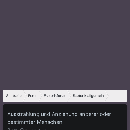
Startseite
Foren
Esoterikforum
Esoterik allgemein
Ausstrahlung und Anziehung anderer oder
bestimmter Menschen
E
E
Ada
10. Juli 2023