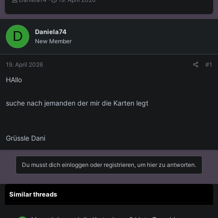
r
r
s
s
t
t
Daniela74
D
e
e
New Member
l
l
l
l
e
t
19. April 2026
#1
r
a
m
HAllo
suche nach jemanden der mir die Karten legt
Grüssle Dani
Du musst dich einloggen oder registrieren, um hier zu antworten.
Similar threads