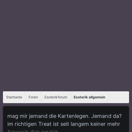
Startseite
Foren
Esoterikforum
Esoterik allgemein
mag mir jemand die Kartenlegen. Jemand da?
im richtigen Treat ist seit langem keiner mehr
E
E
Daniela74
19. April 2026