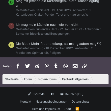
Mag mir jemand die Kartenlegen? biete Tauschlegung
D
an
Gestartet von Daniela74
19. April 2026
Antworten: 0
Kartenlegen, Orakel, Pendel, Tarot und magisches W
Ich mag mein Lächeln nach wie vor nicht...
F
Gestartet von Fühlendes Herz
22. Januar 2023
Antworten: 1
Seltsame Erlebnisse und Begegnungen
Die Bibel: Mehr Prophezeiung, als man glauben mag???
H
Gestartet von haruc
18. Dezember 2002
Antworten: 2
Meditation, Spiritualität, Religion
Geister oder Dämonen?BITTE HILFT MIR??
I
Facebook
Twitter
Reddit
Pinterest
Tumblr
WhatsApp
E-Mail
Link
Teilen:
Gestartet von iwanow
16. Februar 2021
Antworten: 1
Magie, Kraft der Gedanken, Okkultismus
Startseite
Foren
Esoterikforum
Esoterik allgemein
Geister und Dämonen bitte hilft mir..
I
Gestartet von iwanow
16. Februar 2021
Antworten: 3
Seltsame Erlebnisse und Begegnungen
EsoStyle
Deutsch [Du]
Ex-freund Zieht Bei Mir Ein
Kontakt
Nutzungsbedingungen
Datenschutz
Gestartet von WasserSturm
14. Dezember 2019
Antworten:
Hilfe und Impressum
Start
R
0