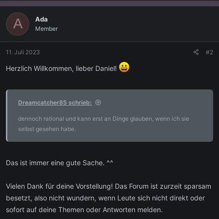
a
k
Ada
A
t
Member
i
o
n
11. Juli 2023
#2
e
n
Herzlich Willkommen, lieber Daniel!
:
Dreamcatcher85 schrieb:
dennoch rational und kann erst an Dinge glauben, wenn ich sie
selbst gesehen habe.
Das ist immer eine gute Sache. ^^
Vielen Dank für deine Vorstellung! Das Forum ist zurzeit sparsam
besetzt, also nicht wundern, wenn Leute sich nicht direkt oder
sofort auf deine Themen oder Antworten melden.