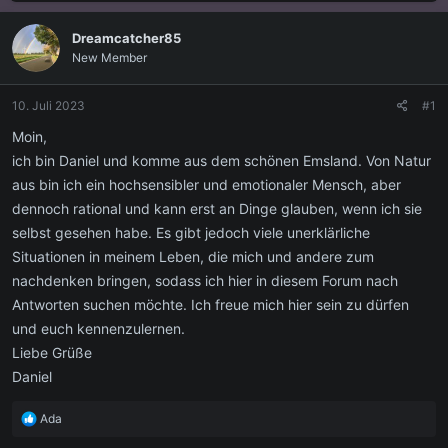
s
s
t
t
Dreamcatcher85
e
e
New Member
l
l
l
l
e
t
10. Juli 2023
#1
r
a
m
Moin,
ich bin Daniel und komme aus dem schönen Emsland. Von Natur
aus bin ich ein hochsensibler und emotionaler Mensch, aber
dennoch rational und kann erst an Dinge glauben, wenn ich sie
selbst gesehen habe. Es gibt jedoch viele unerklärliche
Situationen in meinem Leben, die mich und andere zum
nachdenken bringen, sodass ich hier in diesem Forum nach
Antworten suchen möchte. Ich freue mich hier sein zu dürfen
und euch kennenzulernen.
Liebe Grüße
Daniel
R
Ada
e