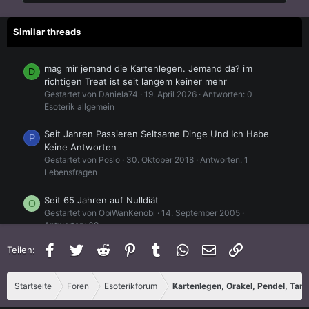
Similar threads
mag mir jemand die Kartenlegen. Jemand da? im
D
richtigen Treat ist seit langem keiner mehr
Gestartet von Daniela74
19. April 2026
Antworten: 0
Esoterik allgemein
Seit Jahren Passieren Seltsame Dinge Und Ich Habe
P
Keine Antworten
Gestartet von Poslo
30. Oktober 2018
Antworten: 1
Lebensfragen
Seit 65 Jahren auf Nulldiät
O
Gestartet von ObiWanKenobi
14. September 2005
Antworten: 38
Ernährung
Facebook
Twitter
Reddit
Pinterest
Tumblr
WhatsApp
E-Mail
Link
Teilen:
über mich
G
Gestartet von ginaglaubtanschicksal
14. November 2023
Startseite
Foren
Esoterikforum
Kartenlegen, Orakel, Pendel, Tar
Antworten: 1
Vorstellungsrunde