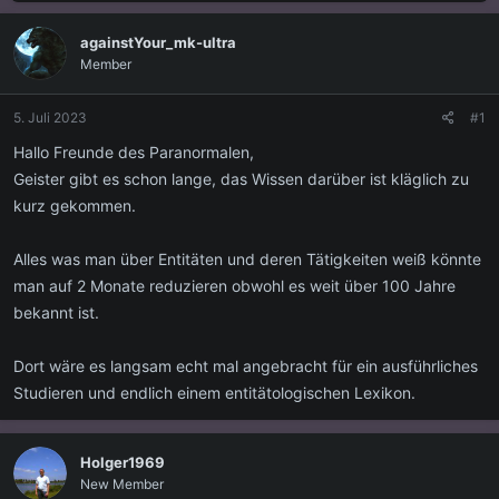
s
s
t
t
againstYour_mk-ultra
e
e
Member
l
l
l
l
e
t
5. Juli 2023
#1
r
a
m
Hallo Freunde des Paranormalen,
Geister gibt es schon lange, das Wissen darüber ist kläglich zu
kurz gekommen.
Alles was man über Entitäten und deren Tätigkeiten weiß könnte
man auf 2 Monate reduzieren obwohl es weit über 100 Jahre
bekannt ist.
Dort wäre es langsam echt mal angebracht für ein ausführliches
Studieren und endlich einem entitätologischen Lexikon.
Holger1969
New Member