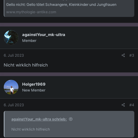
Gello nicht: Gello tötet Schwangere, Kleinkinder und Jungfrauen
www.mythologie-antike.com
againstYour_mk-ultra
Member
6. Juli 2023
#3
Nicht wirklich hilfreich
Holger1969
New Member
6. Juli 2023
#4
againstYour_mk-ultra schrieb:
Nicht wirklich hilfreich