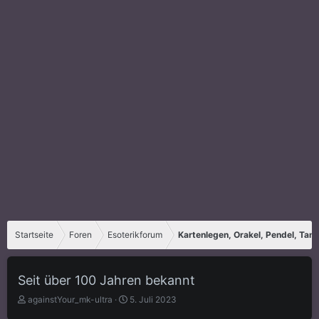
Startseite
Foren
Esoterikforum
Kartenlegen, Orakel, Pendel, Tar
Seit über 100 Jahren bekannt
E
E
againstYour_mk-ultra
5. Juli 2023
r
r