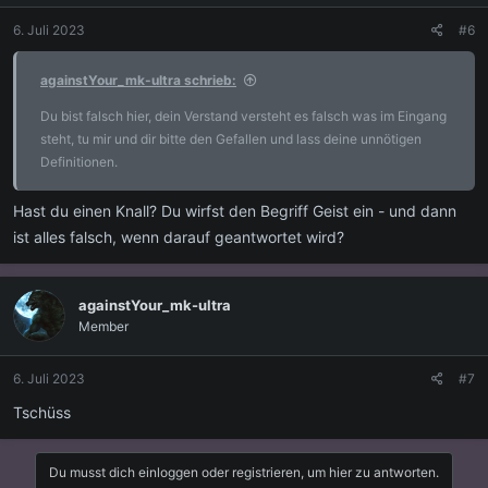
6. Juli 2023
#6
againstYour_mk-ultra schrieb:
Du bist falsch hier, dein Verstand versteht es falsch was im Eingang
steht, tu mir und dir bitte den Gefallen und lass deine unnötigen
Definitionen.
Hast du einen Knall? Du wirfst den Begriff Geist ein - und dann
ist alles falsch, wenn darauf geantwortet wird?
againstYour_mk-ultra
Member
6. Juli 2023
#7
Tschüss
Du musst dich einloggen oder registrieren, um hier zu antworten.