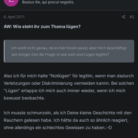
Beatus ille, qui procul negotiis.
6. April 2011
#2
AW: Wie steht ihr zum Thema lügen?
Ich weiß nicht genau, ob es hier hinein passt, aber mich beschäftigt
seit einiger Zeit die Frage: In wie weit sind Lügen legitim?
Also ich für mich halte "Notlügen" für legitim, wenn man dadurch
Verletzungen oder Diskriminierung vermeiden kannn. Bei solchen
"Lügen" ertappe ich mich auch immer wieder, wenn ich mich
bewusst beobachte.
Ich musste schmunzeln, als ich Deine kleine Geschichte mit den
Rauchern gelesen habe. Ich hätte da auch so ähnlich reagiert,
ohne allerdings ein schlechtes Gewissen zu haben.:-D