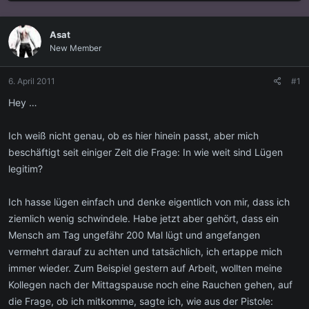
s
s
t
t
e
e
Asat
l
l
New Member
l
l
e
t
r
a
6. April 2011
#1
m
Hey …
Ich weiß nicht genau, ob es hier hinein passt, aber mich
beschäftigt seit einiger Zeit die Frage: In wie weit sind Lügen
legitim?
Ich hasse lügen einfach und denke eigentlich von mir, dass ich
ziemlich wenig schwindele. Habe jetzt aber gehört, dass ein
Mensch am Tag ungefähr 200 Mal lügt und angefangen
vermehrt darauf zu achten und tatsächlich, ich ertappe mich
immer wieder. Zum Beispiel gestern auf Arbeit, wollten meine
Kollegen nach der Mittagspause noch eine Rauchen gehen, auf
die Frage, ob ich mitkomme, sagte ich, wie aus der Pistole: