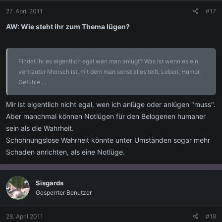
27. April 2011
#17
AW: Wie steht ihr zum Thema lügen?
Findet ihr es eigentlich egal wen man anlügt? Was ist wenn es ein
vertrauter Mensch ist, mit dem man sonst alles teilt, Leben, Humor,
Gefühle ...
Mir ist eigentlich nicht egal, wen ich anlüge oder anlügen "muss".
Aber manchmal können Notlügen für den Belogenen humaner
sein als die Wahrheit.
Schohnungslose Wahrheit könnte unter Umständen sogar mehr
Schaden anrichten, als eine Notlüge.
Sisgards
Gesperrter Benutzer
28. April 2011
#18