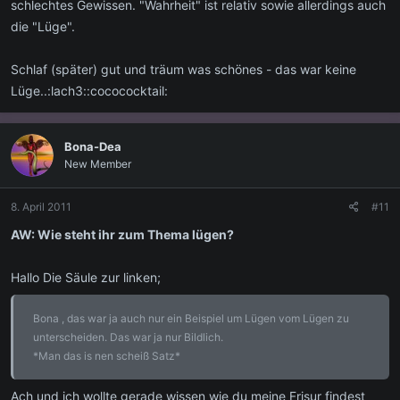
schlechtes Gewissen. "Wahrheit" ist relativ sowie allerdings auch
die "Lüge".
Schlaf (später) gut und träum was schönes - das war keine
Lüge..:lach3::cocococktail:
Bona-Dea
New Member
8. April 2011
#11
AW: Wie steht ihr zum Thema lügen?
Hallo Die Säule zur linken;
Bona , das war ja auch nur ein Beispiel um Lügen vom Lügen zu
unterscheiden. Das war ja nur Bildlich.
*Man das is nen scheiß Satz*
Ach und ich wollte gerade wissen wie du meine Frisur findest