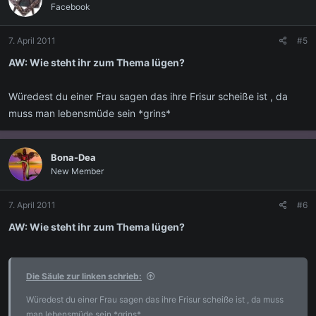
Facebook
7. April 2011
#5
AW: Wie steht ihr zum Thema lügen?
Würedest du einer Frau sagen das ihre Frisur scheiße ist , da
muss man lebensmüde sein *grins*
Bona-Dea
New Member
7. April 2011
#6
AW: Wie steht ihr zum Thema lügen?
Die Säule zur linken schrieb:
Würedest du einer Frau sagen das ihre Frisur scheiße ist , da muss
man lebensmüde sein *grins*