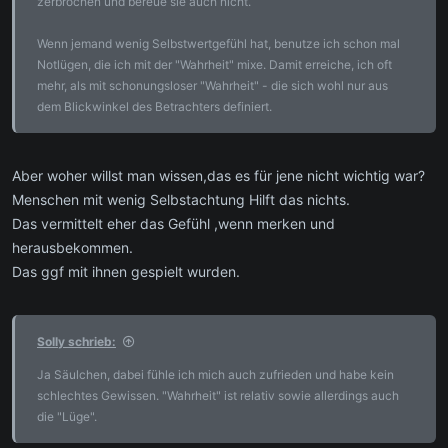
zerbrochen und bereue sie auch nicht.
Wenn jemand wenig Selbstwertgefühl hat, benutze ich schon mal
Notlügen, die ich mit der "Wahrheit" mixe. Damit erreiche, ich oft
mehr, als mit schonungsloser "Wahrheit" - die sich wohl nur aus
dem Blickwinkel des Betrachters definiert.
Aber woher willst man wissen,das es für jene nicht wichtig war?
Menschen mit wenig Selbstachtung Hilft das nichts.
Das vermittelt eher das Gefühl ,wenn merken und
herausbekommen.
Das ggf mit ihnen gespielt wurden.
Solly schrieb:
Ja Säulchen, dabei fühle ich mich auch zufrieden und habe kein
schlechtes Gewissen. "Wahrheit" ist relativ sowie allerdings auch
die "Lüge".