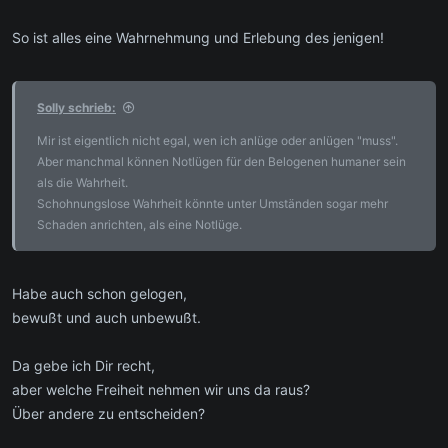
So ist alles eine Wahrnehmung und Erlebung des jenigen!
Solly schrieb:
Mir ist eigentlich nicht egal, wen ich anlüge oder anlügen "muss".
Aber manchmal können Notlügen für den Belogenen humaner sein
als die Wahrheit.
Schohnungslose Wahrheit könnte unter Umständen sogar mehr
Schaden anrichten, als eine Notlüge.
Habe auch schon gelogen,
bewußt und auch unbewußt.
Da gebe ich Dir recht,
aber welche Freiheit nehmen wir uns da raus?
Über andere zu entscheiden?