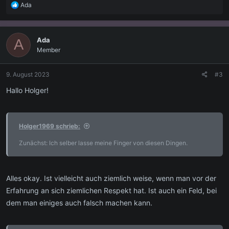
R
Ada
e
a
k
Ada
A
t
Member
i
o
n
9. August 2023
#3
e
n
Hallo Holger!
:
Holger1969 schrieb:
Zunächst: Ich selber lasse meine Finger von diesen Dingen.
Alles okay. Ist vielleicht auch ziemlich weise, wenn man vor der
Erfahrung an sich ziemlichen Respekt hat. Ist auch ein Feld, bei
dem man einiges auch falsch machen kann.