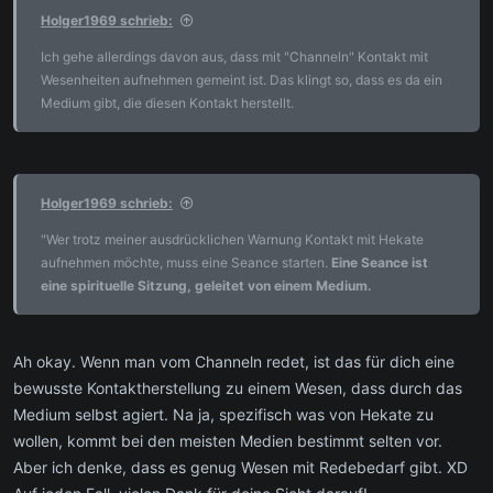
Holger1969 schrieb:
Ich gehe allerdings davon aus, dass mit "Channeln" Kontakt mit
Wesenheiten aufnehmen gemeint ist. Das klingt so, dass es da ein
Medium gibt, die diesen Kontakt herstellt.
Holger1969 schrieb:
"Wer trotz meiner ausdrücklichen Warnung Kontakt mit Hekate
aufnehmen möchte, muss eine Seance starten.
Eine Seance ist
eine spirituelle Sitzung, geleitet von einem Medium.
Ah okay. Wenn man vom Channeln redet, ist das für dich eine
bewusste Kontaktherstellung zu einem Wesen, dass durch das
Medium selbst agiert. Na ja, spezifisch was von Hekate zu
wollen, kommt bei den meisten Medien bestimmt selten vor.
Aber ich denke, dass es genug Wesen mit Redebedarf gibt. XD