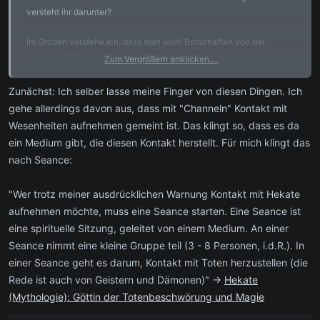
versteht ihr darunter?
Im Groben verstehe ich, dass man wohl Botschaften von der
"anderen" Welt erhält. In welcher Form auch immer diese
Zum Vergrößern anklicken....
auftauchen.
Zunächst: Ich selber lasse meine Finger von diesen Dingen. Ich
Jetzt sind einige vielleicht der Auffassung, dass Channeln nicht nur
gehe allerdings davon aus, dass mit "Channeln" Kontakt mit
mit Botschaften empfangen zu tun hat, sondern dass man von was
Wesenheiten aufnehmen gemeint ist. Das klingt so, dass es da
auch immer besetzt wird und dann dieses Wesen durch einen
ein Medium gibt, die diesen Kontakt herstellt. Für mich klingt das
spricht. Oder auch schreibt.
nach Seance:
Sicherlich ist das auch Teil des Channelns, aber gehört hier nicht
mehr der Hauptteil des Botschaften-Empfangens dazu?
"Wer trotz meiner ausdrücklichen Warnung Kontakt mit Hekate
aufnehmen möchte, muss eine Seance starten. Eine Seance ist
Also Channeln eher als Oberbegriff für alle Formen um Botschaften
eine spirituelle Sitzung, geleitet von einem Medium. An einer
zu empfangen. (Pendeln, Kartenlegen, Träume, Stimmen, Visionen
Seance nimmt eine kleine Gruppe teil (3 - 8 Personen, i.d.R.). In
etc.)
einer Seance geht es darum, Kontakt mit Toten herzustellen (die
Rede ist auch von Geistern und Dämonen)" ->
Hekate
Wie seht ihr das? Und habt ihr auch Erfahrungen in diesem Feld?
(Mythologie): Göttin der Totenbeschwörung und Magie