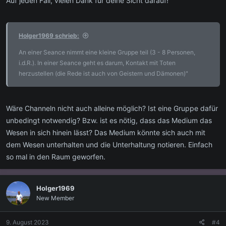
Auf jeden Fall, vielen Dank für deine Sicht darauf!
Holger1969 schrieb:
An einer Seance nimmt eine kleine Gruppe teil (3 - 8 Personen,
i.d.R.). In einer Seance geht es darum, Kontakt mit Toten
herzustellen (die Rede ist auch von Geistern und Dämonen)"
Wäre Channeln nicht auch alleine möglich? Ist eine Gruppe dafür
unbedingt notwendig? Bzw. ist es nötig, dass das Medium das
Wesen in sich hinein lässt? Das Medium könnte sich auch mit
dem Wesen unterhalten und die Unterhaltung notieren. Einfach
so mal in den Raum geworfen.
Holger1969
New Member
9. August 2023
#4