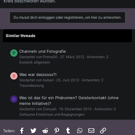
Kreis beschworen wurden.
Du musst dich einloggen oder registrieren, um hier zu antworten.
Similar threads
Channeln und Fotografie
P
Gestartet von Prana50
27. März 2012
Antworten: 3
Esoterik allgemein
Was war dassssss?!
B
Gestartet von bubari
25. Juni 2013
Antworten: 2
Traumdeutung
Was ist das für ein Phänomen? Geisterkontakt (ohne
D
meine Initiative)?
Gestartet von Danyah
19. Dezember 2012
Antworten: 0
Seltsame Erlebnisse und Begegnungen
Bombardierung im Traum! Was bedeutet das?
M
Facebook
Twitter
Reddit
Pinterest
Tumblr
WhatsApp
E-Mail
Link
Teilen:
Gestartet von Milli86
9. Dezember 2012
Antworten: 0