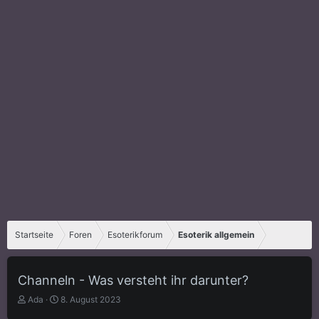
Startseite
Foren
Esoterikforum
Esoterik allgemein
Channeln - Was versteht ihr darunter?
E
E
Ada
8. August 2023
r
r