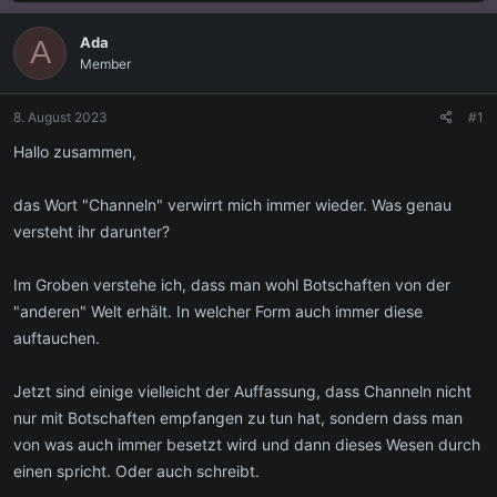
s
s
t
t
Ada
A
e
e
Member
l
l
l
l
e
t
8. August 2023
#1
r
a
m
Hallo zusammen,
das Wort "Channeln" verwirrt mich immer wieder. Was genau
versteht ihr darunter?
Im Groben verstehe ich, dass man wohl Botschaften von der
"anderen" Welt erhält. In welcher Form auch immer diese
auftauchen.
Jetzt sind einige vielleicht der Auffassung, dass Channeln nicht
nur mit Botschaften empfangen zu tun hat, sondern dass man
von was auch immer besetzt wird und dann dieses Wesen durch
einen spricht. Oder auch schreibt.