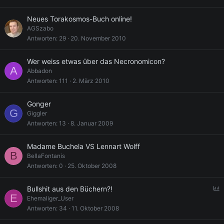
Neues Torakosmos-Buch online!
AGSzabo
Antworten
29
20. November 2010
Wer weiss etwas über das Necronomicon?
A
Abbadon
Antworten
111
2. März 2010
Gonger
G
Giggler
Antworten
13
8. Januar 2009
Madame Buchela VS Lennart Wolff
B
BellaFontanis
Antworten
0
25. Oktober 2008
U
Bullshit aus den Büchern?!
E
Ehemaliger_User
f
Antworten
34
11. Oktober 2008
r