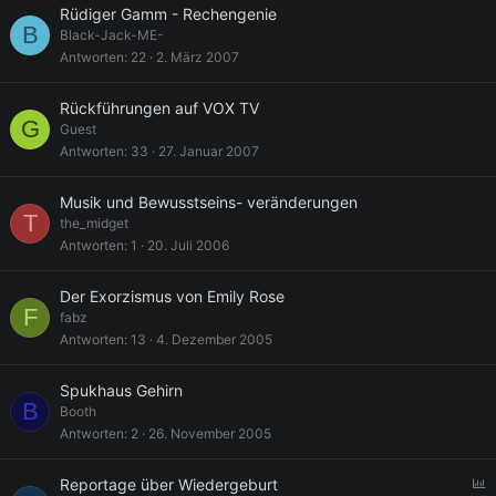
Rüdiger Gamm - Rechengenie
B
Black-Jack-ME-
Antworten
22
2. März 2007
Rückführungen auf VOX TV
G
Guest
Antworten
33
27. Januar 2007
Musik und Bewusstseins- veränderungen
T
the_midget
Antworten
1
20. Juli 2006
Der Exorzismus von Emily Rose
F
fabz
Antworten
13
4. Dezember 2005
Spukhaus Gehirn
B
Booth
Antworten
2
26. November 2005
U
Reportage über Wiedergeburt