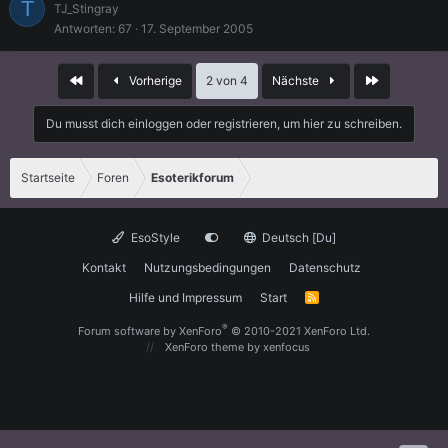
T
TJ_Stingray
f
Antworten
67
17. September 2005
r
a
Erste
Letzte
Vorherige
2 von 4
Nächste
g
e
Du musst dich einloggen oder registrieren, um hier zu schreiben.
Startseite
Foren
Esoterikforum
EsoStyle
Deutsch [Du]
Kontakt
Nutzungsbedingungen
Datenschutz
Hilfe und Impressum
Start
R
S
S
®
Forum software by XenForo
© 2010-2021 XenForo Ltd.
XenForo theme
by xenfocus