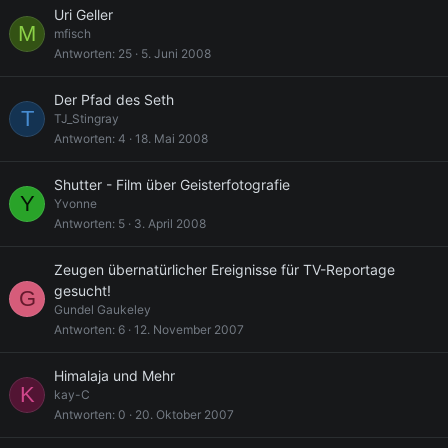
a
Uri Geller
g
M
mfisch
e
Antworten
25
5. Juni 2008
Der Pfad des Seth
T
TJ_Stingray
Antworten
4
18. Mai 2008
Shutter - Film über Geisterfotografie
Y
Yvonne
Antworten
5
3. April 2008
Zeugen übernatürlicher Ereignisse für TV-Reportage
gesucht!
G
Gundel Gaukeley
Antworten
6
12. November 2007
Himalaja und Mehr
K
kay-C
Antworten
0
20. Oktober 2007