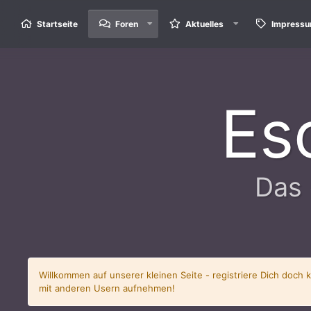
Startseite
Foren
Aktuelles
Impress
Es
Das 
Willkommen auf unserer kleinen Seite - registriere Dich doch 
mit anderen Usern aufnehmen!