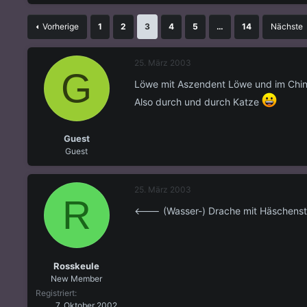
s
s
t
t
Vorherige
1
2
3
4
5
…
14
Nächste
e
e
l
l
l
l
25. März 2003
e
t
G
r
a
Löwe mit Aszendent Löwe und im Chine
m
Also durch und durch Katze
Guest
Guest
25. März 2003
R
<--- (Wasser-) Drache mit Häschenst
Rosskeule
New Member
Registriert
7. Oktober 2002