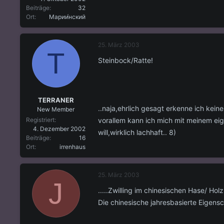
Beiträge
32
Ort
Марии́нский
25. März 2003
T
Steinbock/Ratte!
TERRANER
..naja,ehrlich gesagt erkenne ich kei
New Member
vorallem kann ich mich mit meinem eige
Registriert
4. Dezember 2002
will,wirklich lachhaft.. 8)
Beiträge
16
Ort
irrenhaus
25. März 2003
J
.....Zwilling im chinesischen Hase/ Holz
Die chinesische jahresbasierte Eigens