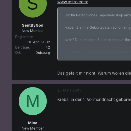
S
www.astro.com:
Um Ihr Persönliches Tageshoroskop anze
SentByGod
Haben Sie Ihre Geburtsdaten schon ein
New Member
Registriert
Nein? Dann klicken Sie bitte hier, um I
10. April 2002
Beiträge
42
Ja? Wenn Sie ein registriertes Benutzer-
Ort
Duisburg
Menu-Balken auf.
Das gefällt mir nicht. Warum wollen di
25. März 2003
M
Krebs, in der 1. Vollmondnacht gebore
Mina
New Member