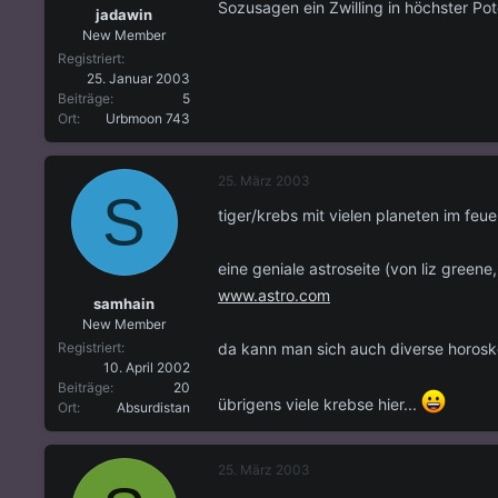
Sozusagen ein Zwilling in höchster Po
jadawin
New Member
Registriert
25. Januar 2003
Beiträge
5
Ort
Urbmoon 743
25. März 2003
S
tiger/krebs mit vielen planeten im feu
eine geniale astroseite (von liz green
www.astro.com
samhain
New Member
da kann man sich auch diverse horosko
Registriert
10. April 2002
Beiträge
20
übrigens viele krebse hier...
Ort
Absurdistan
25. März 2003