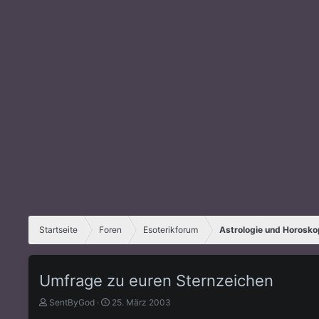
Startseite
Foren
Esoterikforum
Astrologie und Horosk
Umfrage zu euren Sternzeichen
E
E
SentByGod
25. März 2003
r
r