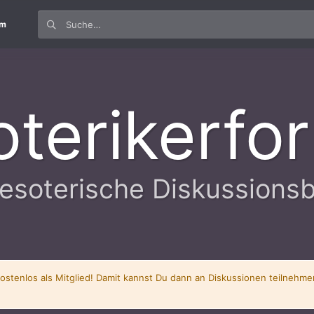
um
oterikerfo
esoterische Diskussions
kostenlos als Mitglied! Damit kannst Du dann an Diskussionen teilnehm