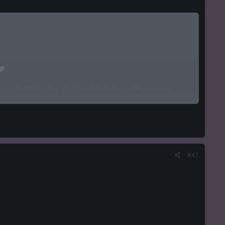
t.
nutzer-Profil über den Link "Mein Astro" oben rechts im blauen
#47