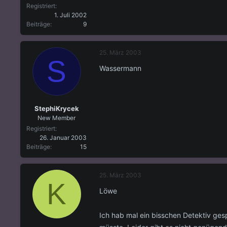
Registriert
1. Juli 2002
Beiträge
9
25. März 2003
S
Wassermann
StephiKrycek
New Member
Registriert
26. Januar 2003
Beiträge
15
25. März 2003
K
Löwe
Ich hab mal ein bisschen Detektiv ge