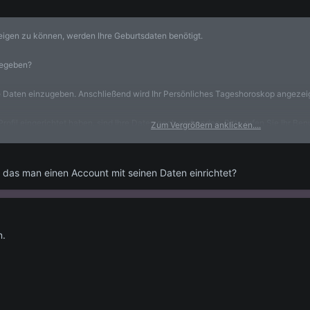
igen zu können, werden Ihre Geburtsdaten benötigt.
gegeben?
hre Daten einzugeben. Anschließend wird Ihr Persönliches Tageshoroskop angezeig
Profil eingerichtet haben, sind Ihre Daten noch vorhanden. Bitte rufen Sie Ihr Be
Zum Vergrößern anklicken....
e das man einen Account mit seinen Daten einrichtet?
n.