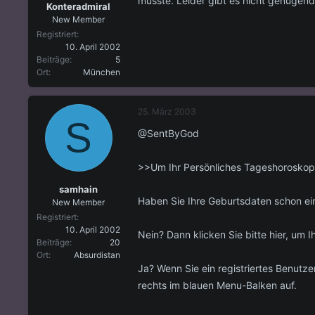
müsste. Leider gibt es nicht genüge
Konteradmiral
New Member
Registriert
10. April 2002
Beiträge
5
Ort
München
25. März 2003
S
@SentByGod
>>Um Ihr Persönliches Tageshoroskop
samhain
Haben Sie Ihre Geburtsdaten schon e
New Member
Registriert
10. April 2002
Nein? Dann klicken Sie bitte hier, um
Beiträge
20
Ort
Absurdistan
Ja? Wenn Sie ein registriertes Benutze
rechts im blauen Menu-Balken auf.