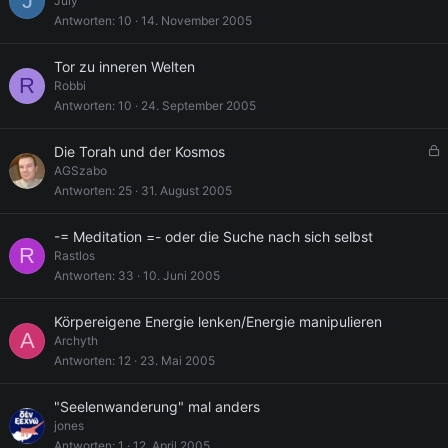
J
July
Antworten
10
14. November 2005
Tor zu inneren Welten
R
Robbi
Antworten
10
24. September 2005
G
Die Torah und der Kosmos
e
AGSzabo
s
Antworten
25
31. August 2005
p
e
-= Meditation =- oder die Suche nach sich selbst
r
R
Rastlos
r
Antworten
33
10. Juni 2005
t
Körpereigene Energie lenken/Energie manipulieren
A
Archyth
Antworten
12
23. Mai 2005
"Seelenwanderung" mal anders
jones
Antworten
1
12. April 2005