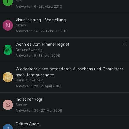
I
Itchi
Antworten
6
23. März 2010
Visualisierung - Vorstellung
N
Nizmo
Antworten
14
27. Februar 2010
U
Wenn es vom Himmel regnet
DreiundZwanzig
f
Antworten
9
13. Mai 2008
r
a
Wiederkehr eines besonderen Aussehens und Charakters
g
nach Jahrtausenden
e
Hans Dunkelberg
Antworten
23
2. April 2008
Indischer Yogi
S
Seeker
Antworten
39
27. Mai 2006
Drittes Auge..