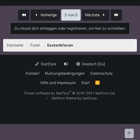
Erste
Letzte
Vorherige
3 von 5
Nächste
Du musst dich einloggen oder registrieren, um hier zu schreiben.
Startseite
Foren
Esoterikforum
EsoStyle
Deutsch [Du]
Kontakt
Nutzungsbedingungen
Datenschutz
Hilfe und Impressum
Start
R
S
S
®
Forum software by XenForo
© 2010-2021 XenForo Ltd.
XenForo theme
by xenfocus
Oben